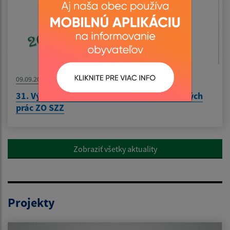
09.09.2025
31. Výstava ovocia, zeleniny, kvetov a ručných
prác ZO SZZ
Zobraziť všetky aktuality
Projekty