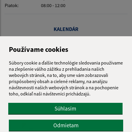
Piatok:
08:00 - 12:00
KALENDÁR
Používame cookies
AUGUST 2026
Súbory cookie a ďalšie technológie sledovania používame
na zlepšenie vášho zážitku z prehliadania našich
PO
UT
ST
ŠT
PI
SO
NE
webových stránok, na to, aby sme vám zobrazovali
prispôsobený obsah a cielené reklamy, na analýzu
01
02
návštevnosti našich webových stránok a na pochopenie
03
04
05
06
07
08
09
toho, odkiaľ naši návštevníci prichádzajú.
10
11
12
13
14
15
16
Súhlasím
17
18
19
20
21
22
23
Odmietam
24
25
26
27
28
29
30