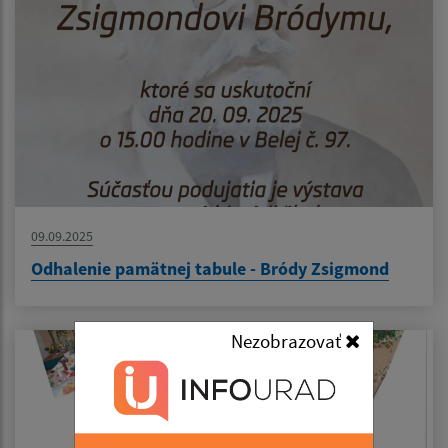
09.09.2025
Odhalenie pamätnej tabule - Bródy Zsigmond
Nezobrazovať