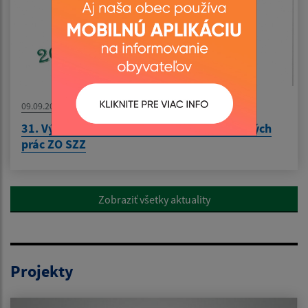
09.09.2025
31. Výstava ovocia, zeleniny, kvetov a ručných
prác ZO SZZ
Zobraziť všetky aktuality
Projekty