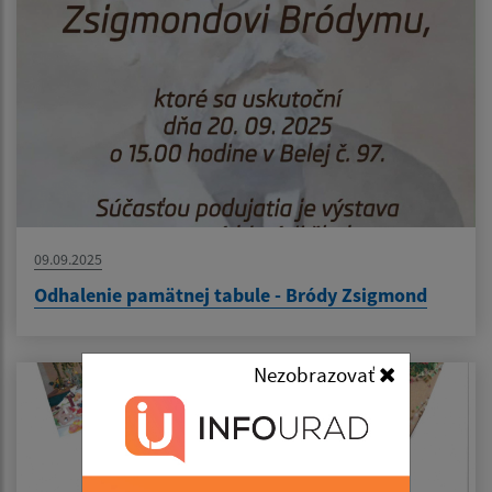
09.09.2025
Odhalenie pamätnej tabule - Bródy Zsigmond
Nezobrazovať