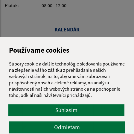
Piatok:
08:00 - 12:00
KALENDÁR
Používame cookies
AUGUST 2026
Súbory cookie a ďalšie technológie sledovania používame
na zlepšenie vášho zážitku z prehliadania našich
PO
UT
ST
ŠT
PI
SO
NE
webových stránok, na to, aby sme vám zobrazovali
prispôsobený obsah a cielené reklamy, na analýzu
01
02
návštevnosti našich webových stránok a na pochopenie
03
04
05
06
07
08
09
toho, odkiaľ naši návštevníci prichádzajú.
10
11
12
13
14
15
16
Súhlasím
17
18
19
20
21
22
23
Odmietam
24
25
26
27
28
29
30