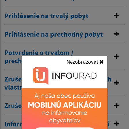
Prihlásenie na trvalý pobyt
Prihlásenie na prechodný pobyt
Potvrdenie o trvalom /
prechodnom pobyte
Nezobrazovať
Zrušenie trvalého pobytu na návrh
vlastníka budovy
Zrušenie prechodného pobytu
Informovanie o pobyte v zahraničí