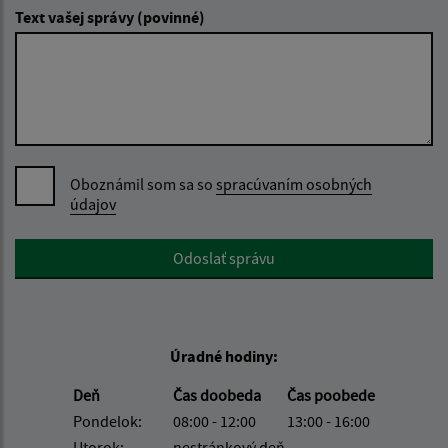
Text vašej správy (povinné)
Oboznámil som sa so
spracúvaním osobných
údajov
Google reCaptcha Response
Odoslať správu
Úradné hodiny:
Deň
Čas doobeda
Čas poobede
Pondelok:
08:00 - 12:00
13:00 - 16:00
Utorok:
nestránkový deň