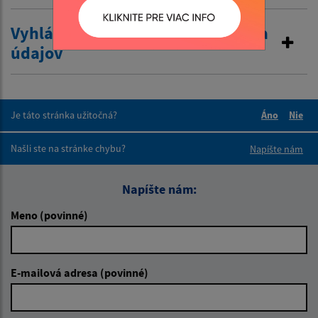
Vyhlásenie o zákaze poskytovania
údajov
Je táto stránka užitočná?
Áno
Nie
Boli tieto 
Boli 
Našli ste na stránke chybu?
Napíšte nám
Napíšte nám:
Meno (povinné)
E-mailová adresa (povinné)