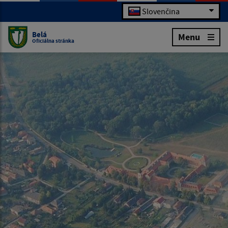
Slovenčina
Belá
Menu
Oficiálna stránka