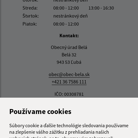
Streda:
08:00 - 12:00
13:00 - 16:30
Štvrtok:
nestránkový deň
Piatok:
08:00 - 12:00
Kontakt:
Obecný úrad Belá
Belá 32
943 53 Ľubá
obec@obec-bela.sk
+421 36 7586 111
IČO: 00308781
Používame cookies
Súbory cookie a ďalšie technológie sledovania používame
na zlepšenie vášho zážitku z prehliadania našich