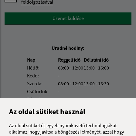
feldolgozásával
Google reCaptcha Response
Üzenet küldése
Úradné hodiny:
Nap
Reggeli idő
Délutáni idő
Hétfő:
08:00 - 12:00
13:00 - 16:00
Kedd:
-
Szerda:
08:00 - 12:00
13:00 - 16:30
Csütörtök:
-
Péntek:
08:00 - 12:00
Az oldal sütiket használ
Kontakt:
Obecný úrad Béla
Az oldal sütiket és egyéb nyomkövető technológiákat
Belá 32
alkalmaz, hogy javítsa a böngészési élményét, azzal hogy