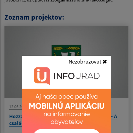
Zoznam projektov:
Nezobrazovať
12.06.2026
Hozzájárulás a Munkaügyi minisztériumtól - A
család funkcióihoz nyújtott támogatás