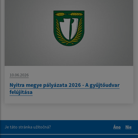
10.06.2026
Nyitra megye pályázata 2026 - A gyűjtőudvar
felújítása
Je táto stránka užitočná?
Áno
Nie
Boli tieto 
Boli 