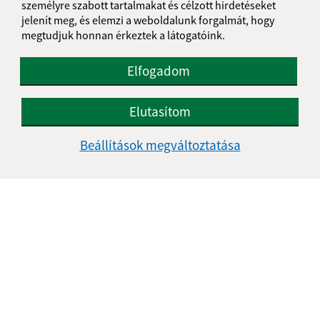
943 53 Ľubá
személyre szabott tartalmakat és célzott hirdetéseket
jelenít meg, és elemzi a weboldalunk forgalmát, hogy
obec@obec-bela.sk
megtudjuk honnan érkeztek a látogatóink.
+421 36 7586 111
Elfogadom
IČO: 00308781
Elutasítom
Beállítások megváltoztatása