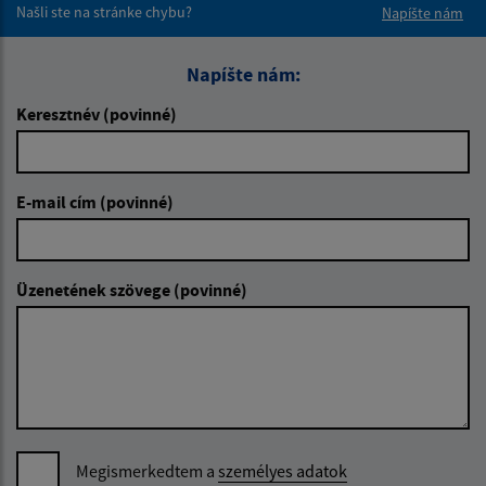
Našli ste na stránke chybu?
Napíšte nám
Napíšte nám:
Keresztnév (povinné)
E-mail cím (povinné)
Üzenetének szövege (povinné)
Megismerkedtem a
személyes adatok