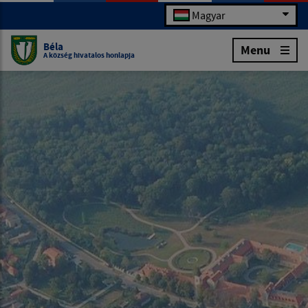
Magyar
Béla
Menu
A község hivatalos honlapja