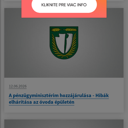
12.06.2026
A pénzügyminisztérim hozzájárulása - Hibák
elhárítása az óvoda épületén