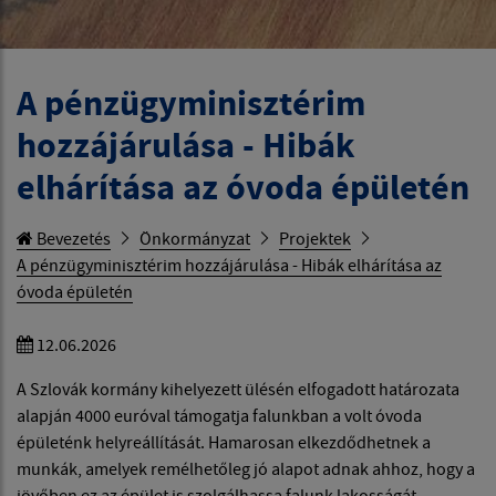
A pénzügyminisztérim
hozzájárulása - Hibák
elhárítása az óvoda épületén
Bevezetés
Önkormányzat
Projektek
A pénzügyminisztérim hozzájárulása - Hibák elhárítása az
óvoda épületén
12.06.2026
A Szlovák kormány kihelyezett ülésén elfogadott határozata
alapján 4000 euróval támogatja falunkban a volt óvoda
épületénk helyreállítását. Hamarosan elkezdődhetnek a
munkák, amelyek remélhetőleg jó alapot adnak ahhoz, hogy a
jövőben ez az épület is szolgálhassa falunk lakosságát.