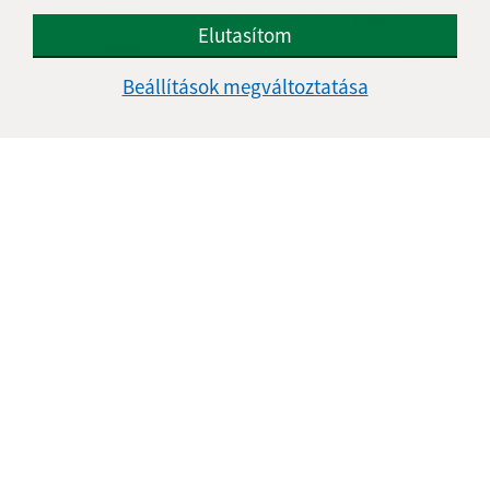
Hétfő:
08:00 - 12:00
13:00 - 16:00
Elutasítom
Kedd:
-
Szerda:
08:00 - 12:00
13:00 - 16:30
Beállítások megváltoztatása
Csütörtök:
-
Péntek:
08:00 - 12:00
Kontakt:
Obecný úrad Béla
Belá 32
943 53 Ľubá
obec@obec-bela.sk
+421 36 7586 111
IČO: 00308781