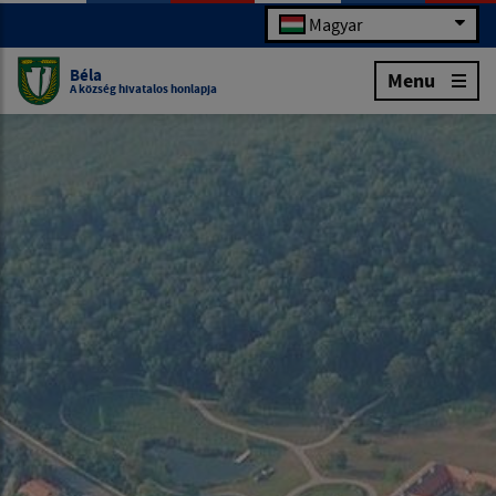
Magyar
Béla
Menu
A község hivatalos honlapja