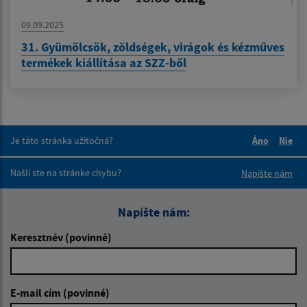
09.09.2025
31. Gyümölcsök, zöldségek, virágok és kézműves
termékek kiállítása az SZZ-ből
Je táto stránka užitočná?
Áno
Nie
Boli tieto 
Boli 
Našli ste na stránke chybu?
Napíšte nám
Napíšte nám:
Keresztnév (povinné)
E-mail cím (povinné)