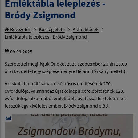
Emléktábla leleplezés -
Bródy Zsigmond
Bevezetés
Község élete
Aktualitások
Emléktábla leleplezés - Bródy Zsigmond
09.09.2025
Szeretettel meghívjuk Önöket 2025 szeptember 20-án 15.00
órai kezdettel egy szép eseményre Bélára (Párkány mellett).
Az iskola fennállásának első írásos említésének 270.
évfordulója, valamint az új iskolaépület felépítésének 120.
évfordulója alkalmából emléktábla avatással tiszteletünket
tesszük egy kivételes ember, Bródy Zsigmond előtt.