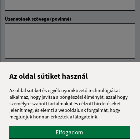
Üzenetének szövege (povinné)
Megismerkedtem a
személyes adatok
Az oldal sütiket használ
feldolgozásával
Az oldal sütiket és egyéb nyomkövető technológiákat
Google reCaptcha Response
Üzenet küldése
alkalmaz, hogy javítsa a böngészési élményét, azzal hogy
személyre szabott tartalmakat és célzott hirdetéseket
jelenít meg, és elemzi a weboldalunk forgalmát, hogy
megtudjuk honnan érkeztek a látogatóink.
Úradné hodiny:
Elfogadom
Nap
Reggeli idő
Délutáni idő