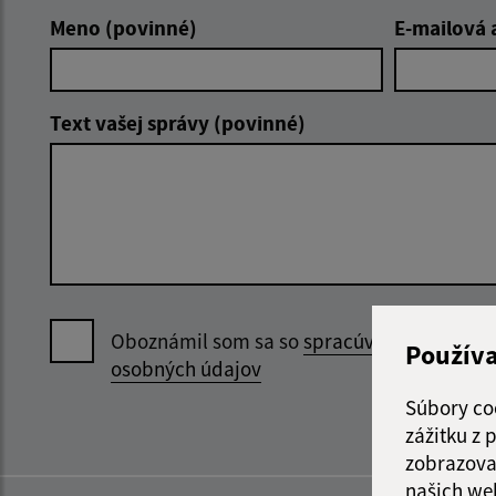
Meno (povinné)
E-mailová 
Text vašej správy (povinné)
Oboznámil som sa so
spracúvaním
Použív
osobných údajov
Súbory co
zážitku z
zobrazova
našich we