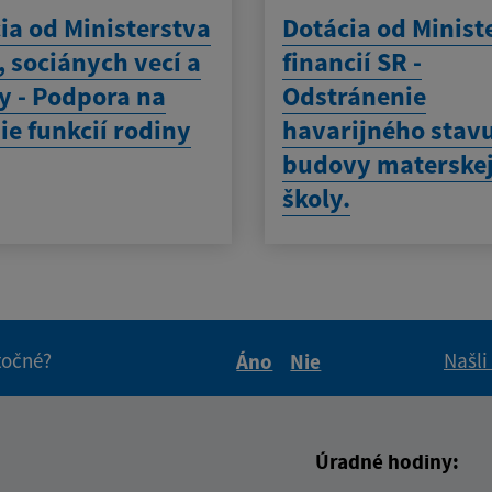
ia od Ministerstva
Dotácia od Minist
, sociánych vecí a
financií SR -
y - Podpora na
Odstránenie
ie funkcií rodiny
havarijného stav
budovy materske
školy.
itočné?
Našli
Áno
Nie
Boli tieto informácie pre 
Boli tieto informáci
Úradné hodiny: