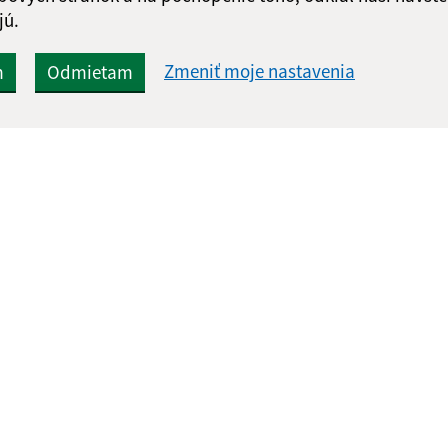
jú.
Zmeniť moje nastavenia
m
Odmietam
Rýchle odkazy:
Aktualiz
nku
Aktuality
05.08.2026 
História
RSS
Fotogaléria