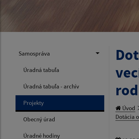
Dot
Samospráva
vec
Úradná tabuľa
rod
Úradná tabuľa - archív
Projekty
Úvod
Dotácia o
Obecný úrad
Úradné hodiny