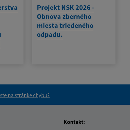
erstva
Projekt NSK 2026 -
Obnova zberného
miesta triedeného
u
odpadu.
j
 ste na stránke chybu?
vás užitočné?
e pre vás užitočné?
Kontakt: