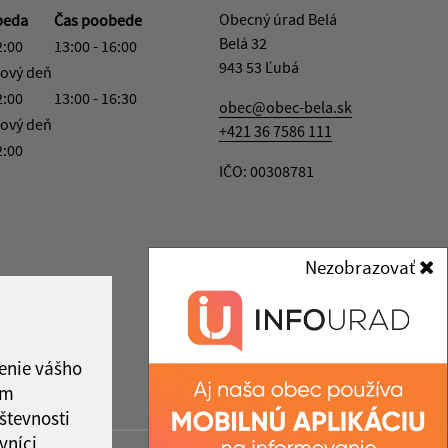
Obecný úrad Belá
beda
Čas poobede
Belá 32
2:00
13:00 - 16:00
943 53 Ľubá
ový deň
2:00
13:00 - 16:30
obec@obec-bela.sk
ový deň
+421 36 7586 111
2:00
IČO: 00308781
Nezobrazovať
enie vášho
ám
števnosti
vníci