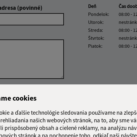
Deň
Čas doo
adresa (povinné)
Pondelok:
08:00 - 1
Utorok:
nestránk
Streda:
08:00 - 1
Štvrtok:
nestránk
Piatok:
08:00 - 1
Google reCaptcha Response
Odoslať správu
ame cookies
okie a ďalšie technológie sledovania používame na zlepš
 prehliadania našich webových stránok, na to, aby sme v
li prispôsobený obsah a cielené reklamy, na analýzu náv
bových stránok a na pochopenie toho, odkiaľ naši návšte