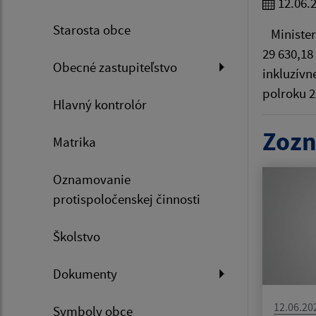
12.06.
Starosta obce
Ministers
29 630,18
Obecné zastupiteľstvo
inkluzívn
polroku 
Hlavný kontrolór
Zozn
Matrika
Oznamovanie
protispoločenskej činnosti
Školstvo
Dokumenty
12.06.20
Symboly obce