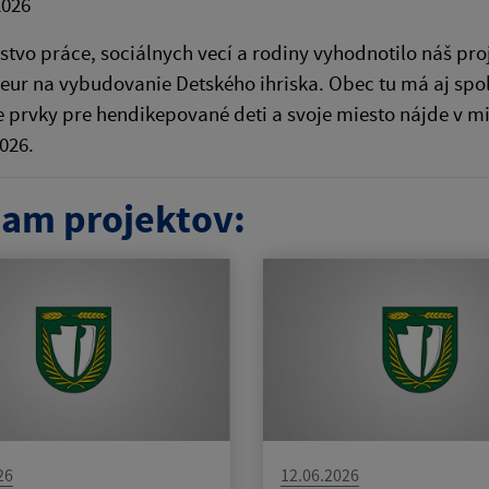
2026
tvo práce, sociálnych vecí a rodiny vyhodnotilo náš pr
 eur na vybudovanie Detského ihriska. Obec tu má aj sp
e prvky pre hendikepované deti a svoje miesto nájde v 
2026.
am projektov:
26
12.06.2026