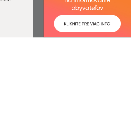
ované:
Správca obsahu:
11:50 hod.
Správca obsahu je Obec Belá.
Vytvorené v súlade s
Jednotným
dizajn manuálom elektronických