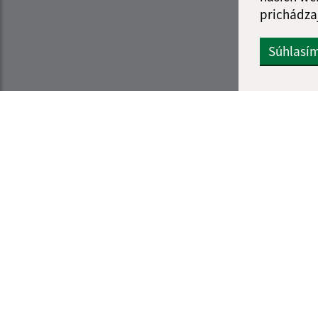
prichádza
Súhlasí
Informácie o stránke:
Navigácia:
Vyhlásenie o prístupnosti
Vytlačiť aktuálnu strá
Autorské práva
Mapa stránok
Ochrana osobných údajov
Cookies