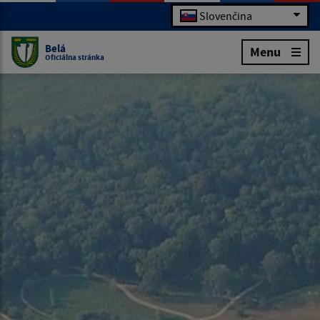
Slovenčina
Belá
Menu
Oficiálna stránka