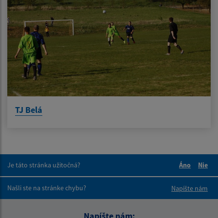
TJ Belá
Je táto stránka užitočná?
Áno
Nie
Boli tieto 
Boli 
Našli ste na stránke chybu?
Napíšte nám
Napíšte nám: