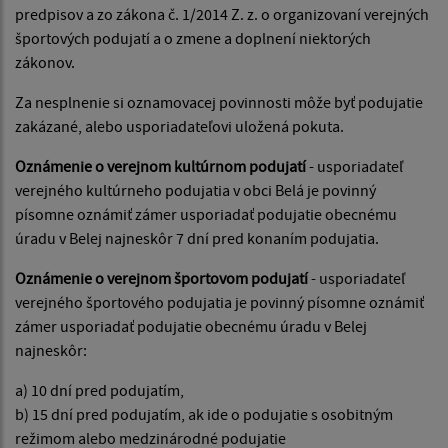
predpisov a zo zákona č. 1/2014 Z. z. o organizovaní verejných
športových podujatí a o zmene a doplnení niektorých
zákonov.
Za nesplnenie si oznamovacej povinnosti môže byť podujatie
zakázané, alebo usporiadateľovi uložená pokuta.
Oznámenie o verejnom kultúrnom podujatí
- usporiadateľ
verejného kultúrneho podujatia v obci Belá je povinný
písomne oznámiť zámer usporiadať podujatie obecnému
úradu v Belej najneskôr 7 dní pred konaním podujatia.
Oznámenie o verejnom športovom podujatí
- usporiadateľ
verejného športového podujatia je povinný písomne oznámiť
zámer usporiadať podujatie obecnému úradu v Belej
najneskôr:
a) 10 dní pred podujatím,
b) 15 dní pred podujatím, ak ide o podujatie s osobitným
režimom alebo medzinárodné podujatie