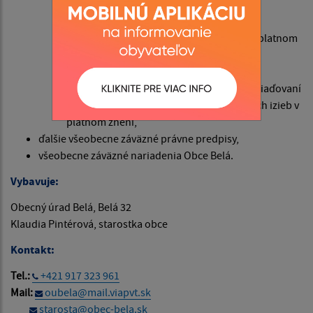
platnom znení,
zákon č. 51/1998 Zb. o banskej činnosti,
výbušninách a o štátnej banskej správe v platnom
znení,
zákon č. 219/1996 Z. z. o ochrane pred
zneužívaním alkoholických nápojov a o zriaďovaní
a prevádzke protialkoholických záchytných izieb v
platnom znení,
ďalšie všeobecne záväzné právne predpisy,
všeobecne záväzné nariadenia Obce Belá.
Vybavuje:
Obecný úrad Belá, Belá 32
Klaudia Pintérová, starostka obce
Kontakt:
Tel.:
+421 917 323 961
Mail:
oubela@mail.viapvt.sk
starosta@obec-bela.sk