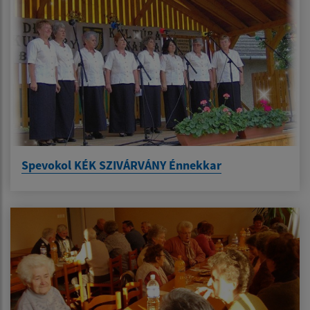
Spevokol KÉK SZIVÁRVÁNY Énnekkar