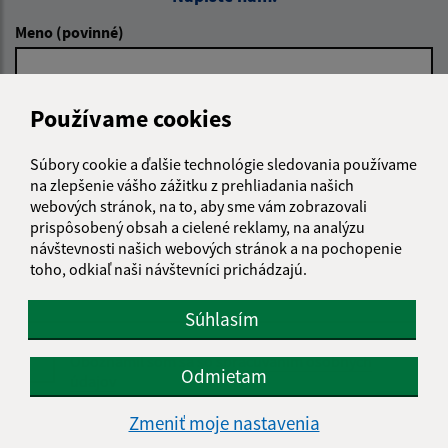
Meno (povinné)
Používame cookies
E-mailová adresa (povinné)
Súbory cookie a ďalšie technológie sledovania používame
na zlepšenie vášho zážitku z prehliadania našich
Text vašej správy (povinné)
webových stránok, na to, aby sme vám zobrazovali
prispôsobený obsah a cielené reklamy, na analýzu
návštevnosti našich webových stránok a na pochopenie
toho, odkiaľ naši návštevníci prichádzajú.
Súhlasím
Oboznámil som sa so
spracúvaním osobných
Odmietam
údajov
Zmeniť moje nastavenia
Google reCaptcha Response
Odoslať správu