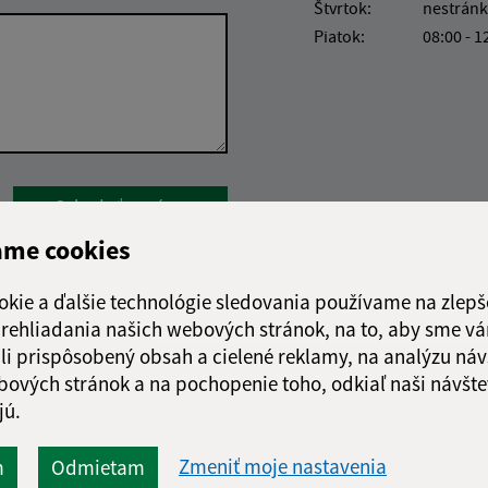
Štvrtok:
nestránk
Piatok:
08:00 - 1
Google reCaptcha Response
Odoslať správu
ame cookies
okie a ďalšie technológie sledovania používame na zlepš
 prehliadania našich webových stránok, na to, aby sme v
li prispôsobený obsah a cielené reklamy, na analýzu náv
bových stránok a na pochopenie toho, odkiaľ naši návšte
jú.
Zmeniť moje nastavenia
m
Odmietam