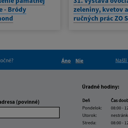
lenie pamätnej
31. Výstava ovoci
e - Bródy
zeleniny, kvetov 
mond
ručných prác ZO 
itočné?
Našli
Áno
Nie
Boli tieto informácie pre 
Boli tieto informáci
Úradné hodiny:
Deň
Čas doo
adresa (povinné)
Pondelok:
08:00 - 1
Utorok:
nestránk
Streda:
08:00 - 1