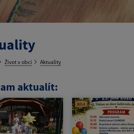
uality
Život v obci
Aktuality
am aktualít: