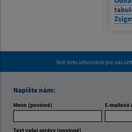
Odha
tabul
Zsig
Boli tieto informácie pre vás už
Napíšte nám:
Meno (povinné)
E-mailová 
Text vašej správy (povinné)