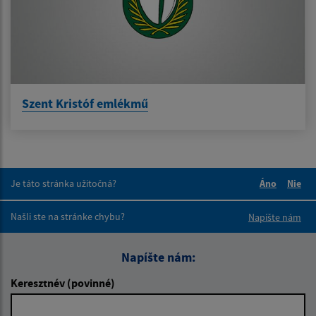
Szent Kristóf emlékmű
Je táto stránka užitočná?
Áno
Nie
Boli tieto 
Boli 
Našli ste na stránke chybu?
Napíšte nám
Napíšte nám:
Keresztnév (povinné)