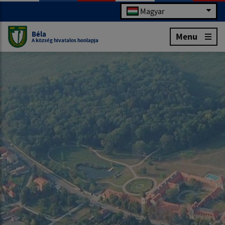
Magyar
Béla
Menu
A község hivatalos honlapja