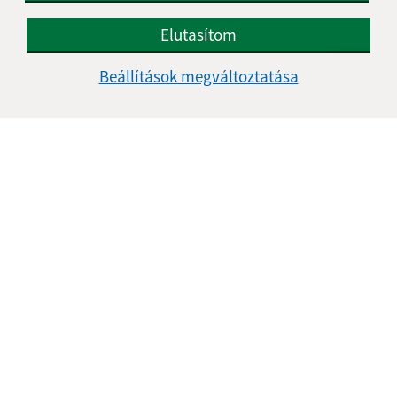
Elutasítom
Beállítások megváltoztatása
Az oldalról:
Hozzáférhetőségi nyilatkozat
Szerzői jog
Személyes adatok védelme