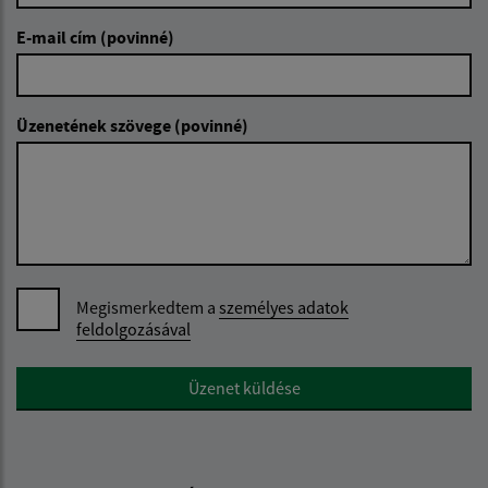
E-mail cím (povinné)
Üzenetének szövege (povinné)
Megismerkedtem a
személyes adatok
feldolgozásával
Google reCaptcha Response
Üzenet küldése