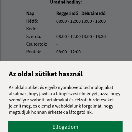
Úradné hodiny:
Nap
Reggeli idő
Délutáni idő
Hétfő:
08:00 - 12:00
13:00 - 16:00
Kedd:
-
Szerda:
08:00 - 12:00
13:00 - 16:30
Csütörtök:
-
Péntek:
08:00 - 12:00
Kontakt:
Az oldal sütiket használ
Obecný úrad Béla
Belá 32
Az oldal sütiket és egyéb nyomkövető technológiákat
943 53 Ľubá
alkalmaz, hogy javítsa a böngészési élményét, azzal hogy
személyre szabott tartalmakat és célzott hirdetéseket
obec@obec-bela.sk
jelenít meg, és elemzi a weboldalunk forgalmát, hogy
+421 36 7586 111
megtudjuk honnan érkeztek a látogatóink.
IČO: 00308781
Elfogadom