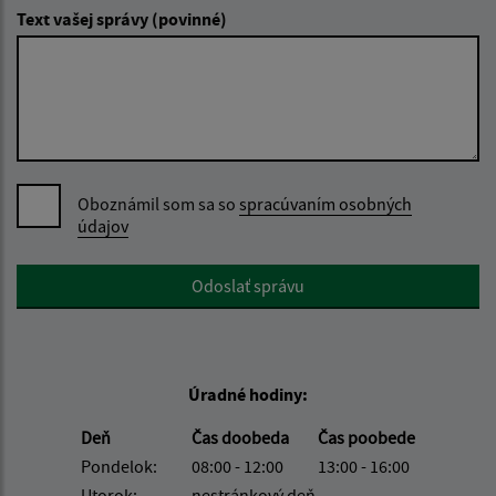
Text vašej správy (povinné)
Oboznámil som sa so
spracúvaním osobných
údajov
Google reCaptcha Response
Odoslať správu
Úradné hodiny:
Deň
Čas doobeda
Čas poobede
Pondelok:
08:00 - 12:00
13:00 - 16:00
Utorok:
nestránkový deň