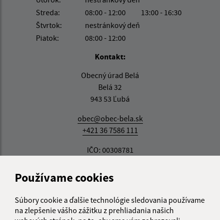
Streda:
08:00 - 12:00
13:00 - 16:30
Štvrtok:
nestránkový deň
Piatok:
08:00 - 12:00
Kontakt:
Obecný úrad Belá
Belá 32
943 53 Ľubá
obec@obec-bela.sk
+421 36 7586 111
IČO: 00308781
Používame cookies
Súbory cookie a ďalšie technológie sledovania používame
na zlepšenie vášho zážitku z prehliadania našich