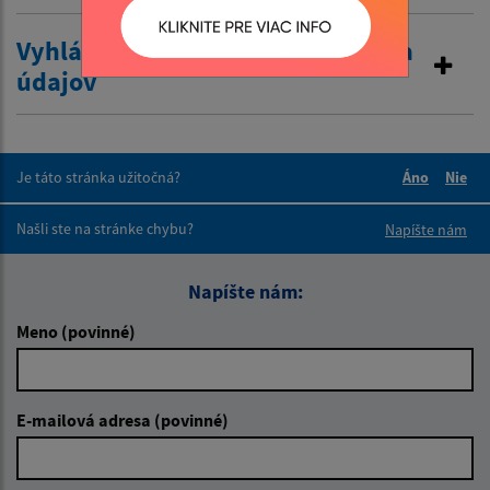
Vyhlásenie o zákaze poskytovania
údajov
Je táto stránka užitočná?
Áno
Nie
Boli tieto 
Boli 
Našli ste na stránke chybu?
Napíšte nám
Napíšte nám:
Meno (povinné)
E-mailová adresa (povinné)