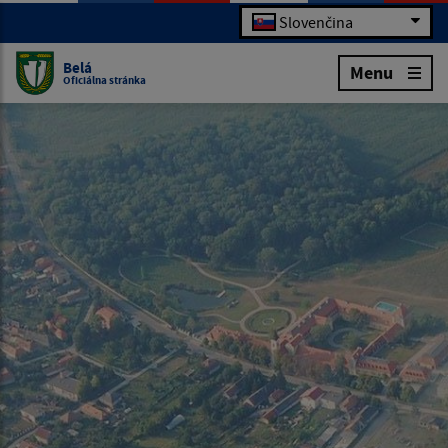
Slovenčina
Belá
Menu
Oficiálna stránka