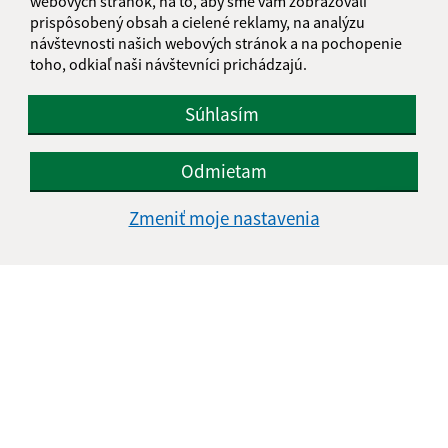
webových stránok, na to, aby sme vám zobrazovali
prispôsobený obsah a cielené reklamy, na analýzu
návštevnosti našich webových stránok a na pochopenie
toho, odkiaľ naši návštevníci prichádzajú.
Súhlasím
Odmietam
Zmeniť moje nastavenia
Informácie o stránke:
Vyhlásenie o prístupnosti
Autorské práva
Ochrana osobných údajov
Navigácia:
Vytlačiť aktuálnu stránku
Mapa stránok
Cookies