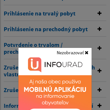
Prihlásenie na trvalý pobyt
Prihlásenie na prechodný pobyt
Potvrdenie o trvalom /
prechodnom pobyte
Nezobrazovať
Zrušenie trvalého pobytu na návrh
vlastníka budovy
Zrušenie prechodného pobytu
Informovanie o pobyte v zahraničí