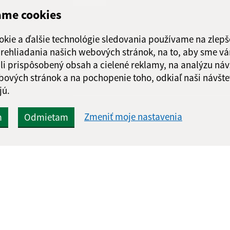
ame cookies
Google reCaptcha Response
Odoslať správu
okie a ďalšie technológie sledovania používame na zlepš
 prehliadania našich webových stránok, na to, aby sme v
li prispôsobený obsah a cielené reklamy, na analýzu náv
bových stránok a na pochopenie toho, odkiaľ naši návšte
jú.
Zmeniť moje nastavenia
m
Odmietam