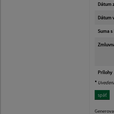
Dátum z
Dátum v
Suma s
Zmluvná
Prílohy
*
Uvedená 
späť
Generova