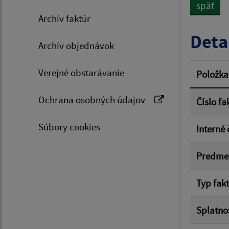
späť
Archív faktúr
Typ dá
Deta
Archív objednávok
Suma 
Verejné obstarávanie
Položka
Ochrana osobných údajov
Číslo fa
Filtr
Súbory cookies
Interné 
Predme
Typ fak
Splatno