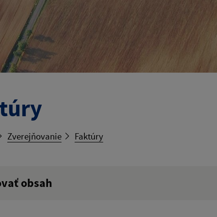
túry
Zverejňovanie
Faktúry
ovať obsah
ý výraz: