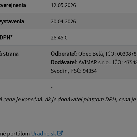
verejnenia
12.05.2026
ystavenia
20.04.2026
 DPH*
26.45 €
 strana
Odberateľ
: Obec Belá, IČO: 0030878
Dodávateľ
: AVIMAR s.r.o., IČO: 475
Svodín, PSČ: 94354
-
cena je konečná. Ak je dodávateľ platcom DPH, cena je
né portálom
Uradne.sk