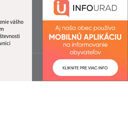
enie vášho
ám
števnosti
vníci