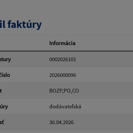
tumu:
Dátum od:
il faktúry
od:
Suma do:
Informácia
ktury
0002026101
ovať
číslo
2026000096
t
BOZP,PO,CO
túry
dodávateľská
sť
30.04.2026