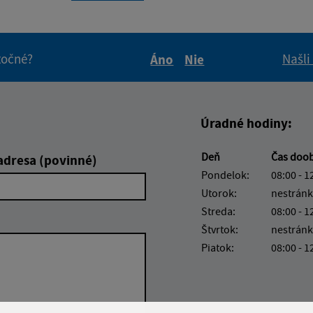
itočné?
Našli
Áno
Nie
Boli tieto informácie pre 
Boli tieto informáci
Úradné hodiny:
Deň
Čas doo
adresa (povinné)
Pondelok:
08:00 - 1
Utorok:
nestránk
Streda:
08:00 - 1
Štvrtok:
nestránk
Piatok:
08:00 - 1