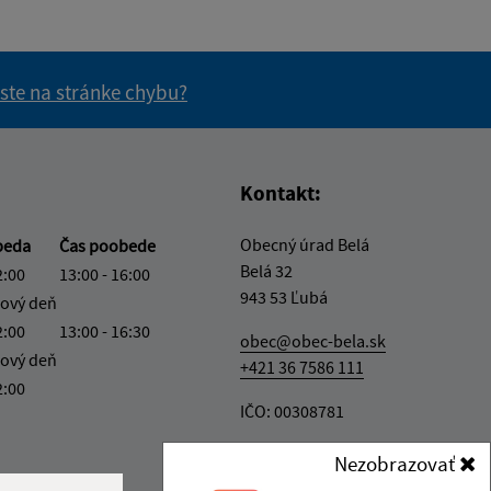
 ste na stránke chybu?
vás užitočné?
e pre vás užitočné?
Kontakt:
Obecný úrad Belá
beda
Čas poobede
Belá 32
2:00
13:00 - 16:00
943 53 Ľubá
ový deň
2:00
13:00 - 16:30
obec@obec-bela.sk
ový deň
+421 36 7586 111
2:00
IČO: 00308781
Nezobrazovať