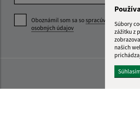
Použív
Oboznámil som sa so
spracúvaním
Súbory co
osobných údajov
zážitku z
zobrazova
našich we
prichádza
Súhlasí