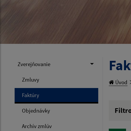
Fak
Zverejňovanie
Zmluvy
Úvod
Faktúry
Filtr
Objednávky
Hľadan
Archív zmlúv