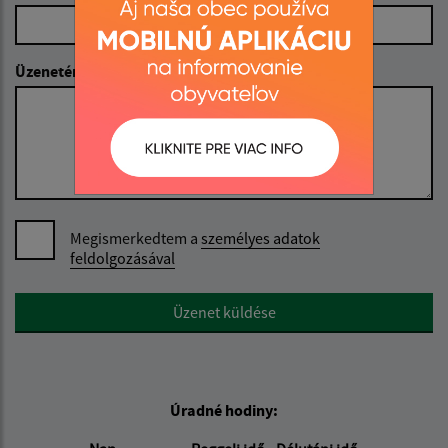
Üzenetének szövege (povinné)
Megismerkedtem a
személyes adatok
feldolgozásával
Google reCaptcha Response
Üzenet küldése
Úradné hodiny: