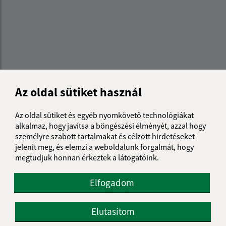
Az oldal sütiket használ
Az oldal sütiket és egyéb nyomkövető technológiákat
alkalmaz, hogy javítsa a böngészési élményét, azzal hogy
személyre szabott tartalmakat és célzott hirdetéseket
Az oldalról:
jelenít meg, és elemzi a weboldalunk forgalmát, hogy
megtudjuk honnan érkeztek a látogatóink.
Hozzáférhetőségi nyilatkozat
Szerzői jog
Elfogadom
Személyes adatok védelme
Navigáció:
Elutasítom