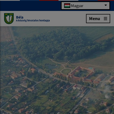
Magyar
Béla
Menu
A község hivatalos honlapja