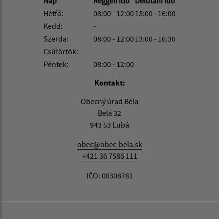
Nap
Reggeli idő
Délutáni idő
Hétfő:
08:00 - 12:00
13:00 - 16:00
Kedd:
-
Szerda:
08:00 - 12:00
13:00 - 16:30
Csütörtök:
-
Péntek:
08:00 - 12:00
Kontakt:
Obecný úrad Béla
Belá 32
943 53 Ľubá
obec@obec-bela.sk
+421 36 7586 111
IČO: 00308781