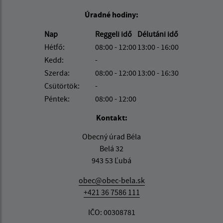
Úradné hodiny:
Nap
Reggeli idő
Délutáni idő
Hétfő:
08:00 - 12:00
13:00 - 16:00
Kedd:
-
Szerda:
08:00 - 12:00
13:00 - 16:30
Csütörtök:
-
Péntek:
08:00 - 12:00
Kontakt:
Obecný úrad Béla
Belá 32
943 53 Ľubá
obec@obec-bela.sk
+421 36 7586 111
IČO: 00308781