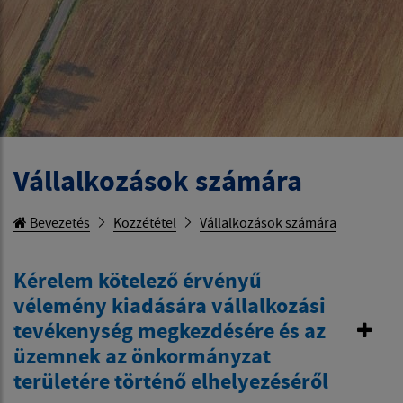
Vállalkozások számára
Bevezetés
Közzététel
Vállalkozások számára
Kérelem kötelező érvényű
vélemény kiadására vállalkozási
tevékenység megkezdésére és az
üzemnek az önkormányzat
területére történő elhelyezéséről