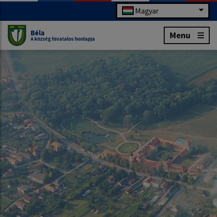
Magyar
Béla
Menu
A község hivatalos honlapja