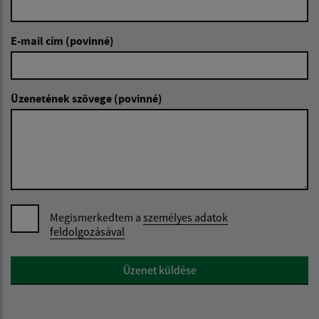
E-mail cím (povinné)
Üzenetének szövege (povinné)
Megismerkedtem a
személyes adatok
feldolgozásával
Google reCaptcha Response
Üzenet küldése