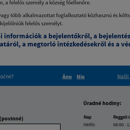
n, a felelős személy a község főellenőre.
vagy több alkalmazottat foglalkoztató közhasznú és költs
 kijelölniük felelős személyt.
i információk a bejelentőkről, a bejelent
táról, a megtorló intézkedésekről és a vé
itočné?
Našli
Áno
Nie
Boli tieto informácie pre 
Boli tieto informáci
Úradné hodiny:
Nap
Reggeli 
 (povinné)
Hétfő:
08:00 - 1