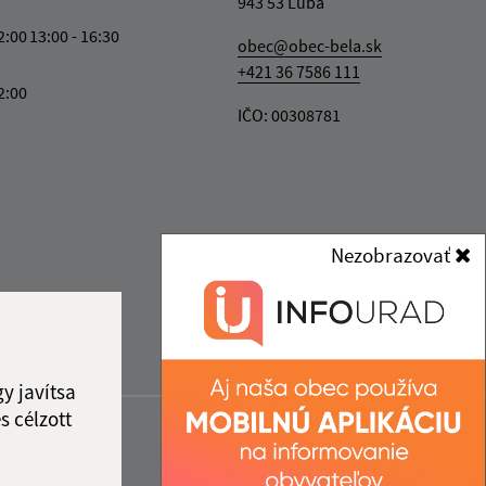
943 53 Ľubá
2:00
13:00 - 16:30
obec@obec-bela.sk
+421 36 7586 111
2:00
IČO: 00308781
Nezobrazovať
y javítsa
s célzott