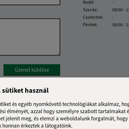
Kedd:
-
Szerda:
08:00 - 1
Csütörtök:
-
Péntek:
08:00 - 1
Google reCaptcha Response
Üzenet küldése
l sütiket használ
ütiket és egyéb nyomkövető technológiákat alkalmaz, hog
si élményét, azzal hogy személyre szabott tartalmakat é
et jelenít meg, és elemzi a weboldalunk forgalmát, hogy
 honnan érkeztek a látogatóink.