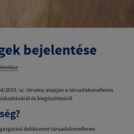
gek bejelentése
elentése
4/2019. sz. törvény alapján a társadalomellenes
dosításáról és kiegészítéséről
ység?
igazgatási deliktumot társadalomellenes