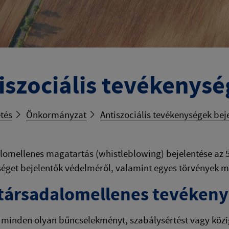
iszociális tevékenysé
tés
Önkormányzat
Antiszociális tevékenységek bej
lomellenes magatartás (whistleblowing) bejelentése az 5
éget bejelentők védelméről, valamint egyes törvények mó
 társadalomellenes tevéken
 minden olyan bűncselekményt, szabálysértést vagy köz