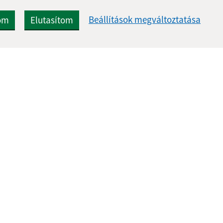
Beállítások megváltoztatása
om
Elutasítom
Gyors linkek:
Frissített
Aktualitások
05.08.2026 1
A település történelme
RSS
Fotóalbum
Elérhetőségek