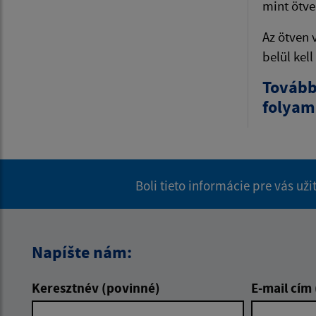
mint ötve
Az ötven 
belül kell
Tovább
folyama
Boli tieto informácie pre vás už
Napíšte nám:
Keresztnév (povinné)
E-mail cím