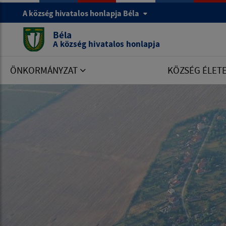
A község hivatalos honlapja Béla
Béla
A község hivatalos honlapja
ÖNKORMÁNYZAT
KÖZSÉG ÉLET