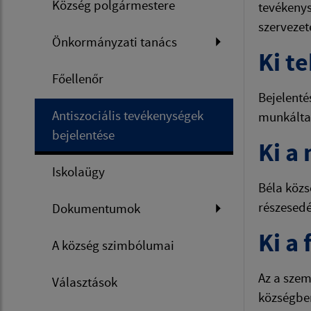
Község polgármestere
tevékenys
szervezet
Önkormányzati tanács
Ki t
Főellenőr
Bejelenté
Antiszociális tevékenységek
munkáltat
bejelentése
Ki a
Iskolaügy
Béla közs
részesedé
Dokumentumok
Ki a
A község szimbólumai
Az a szem
Választások
községben