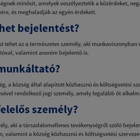
égnek minősít, amelyek veszélyeztetik a közérdeket, neg
eire, és meghaladják az egyén érdekeit.
ehet bejelentést?
st tehet az a természetes személy, aki munkaviszonyban
óval, valamint anonim bejelentő is.
 munkáltató?
ég, a község által alapított közhasznú és költségvetési s
sével rendelkező jogi személy, amely legalább öt alkalma
 felelős személy?
ély, aki a társadalomellenes tevékenységről szóló bejelent
, valamint a község közhasznú és költségvetési szervez