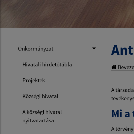
Ant
Önkormányzat
Hivatali hirdetőtábla
Beveze
Projektek
A társada
Községi hivatal
tevékenys
Mi a
A községi hivatal
nyitvatartása
A törvény