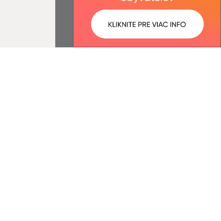
:
Správca obsahu:
1:50 óra.
A tartalomkezelő a falu Béla.
A
Egységes Tervezési
Kézikönyvvel összhangban
készült Elektronikus
szolgáltatások.