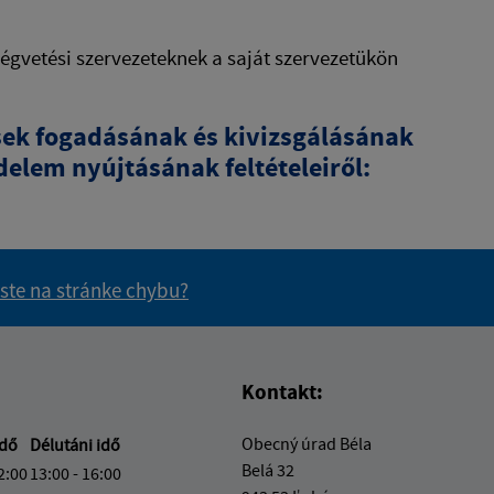
égvetési szervezeteknek a saját szervezetükön
ések fogadásának és kivizsgálásának
delem nyújtásának feltételeiről:
 ste na stránke chybu?
vás užitočné?
e pre vás užitočné?
Kontakt:
Obecný úrad Béla
idő
Délutáni idő
Belá 32
2:00
13:00 - 16:00