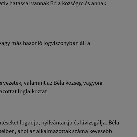
atív hatással vannak Béla községre és annak
 vagy más hasonló jogviszonyban áll a
zervezetek, valamint az Béla község vagyoni
zottat foglalkoztat.
éseket fogadja, nyilvántartja és kivizsgálja. Béla
eteiben, ahol az alkalmazottak száma kevesebb