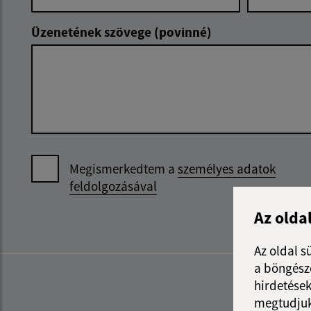
Üzenetének szövege (povinné)
Megismerkedtem a
személyes adatok
feldolgozásával
Az olda
Az oldal s
a böngészé
hirdetések
megtudjuk