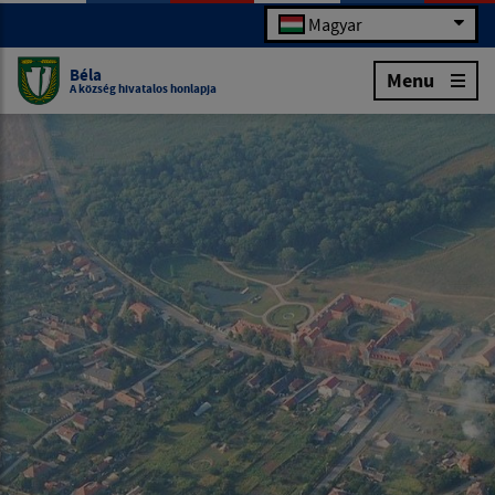
Magyar
Béla
Menu
A község hivatalos honlapja