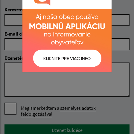
Keresztnév (povinné)
E-mail cím (povinné)
Üzenetének szövege (povinné)
Megismerkedtem a
személyes adatok
feldolgozásával
Google reCaptcha Response
Üzenet küldése