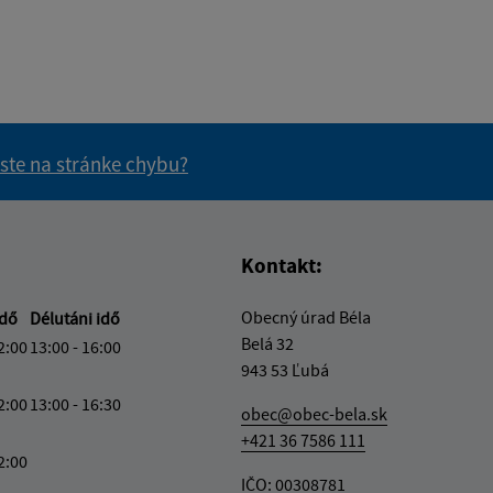
 ste na stránke chybu?
vás užitočné?
e pre vás užitočné?
Kontakt:
Obecný úrad Béla
idő
Délutáni idő
Belá 32
2:00
13:00 - 16:00
943 53 Ľubá
2:00
13:00 - 16:30
obec@obec-bela.sk
+421 36 7586 111
2:00
IČO: 00308781