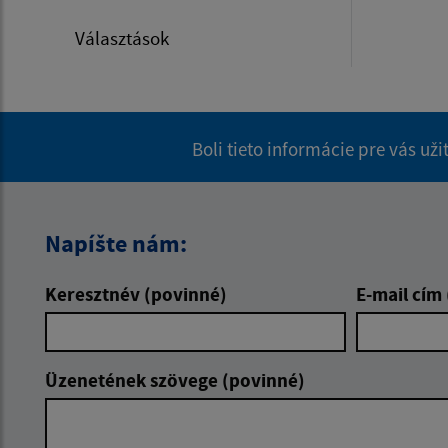
Választások
Boli tieto informácie pre vás už
Napíšte nám:
Keresztnév (povinné)
E-mail cím
Üzenetének szövege (povinné)