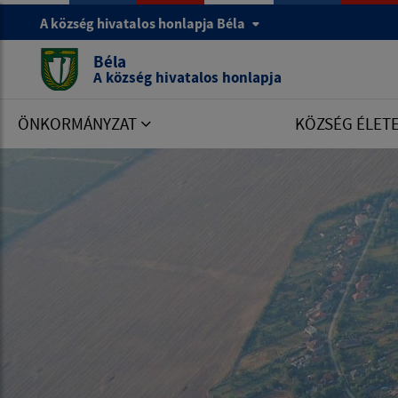
A község hivatalos honlapja Béla
Béla
A község hivatalos honlapja
ÖNKORMÁNYZAT
KÖZSÉG ÉLET