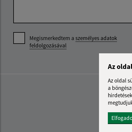
Megismerkedtem a
személyes adatok
feldolgozásával
Az olda
Az oldal s
a böngészé
hirdetések
megtudjuk
Elfogad