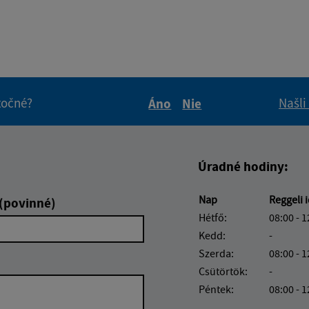
itočné?
Našli
Áno
Nie
Boli tieto informácie pre 
Boli tieto informáci
Úradné hodiny:
Nap
Reggeli 
 (povinné)
Hétfő:
08:00 - 1
Kedd:
-
Szerda:
08:00 - 1
Csütörtök:
-
Péntek:
08:00 - 1