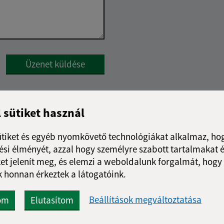
Google reCaptcha Response
Üzenet küldése
l sütiket használ
ütiket és egyéb nyomkövető technológiákat alkalmaz, hog
si élményét, azzal hogy személyre szabott tartalmakat é
et jelenít meg, és elemzi a weboldalunk forgalmát, hogy
 honnan érkeztek a látogatóink.
Beállítások megváltoztatása
om
Elutasítom