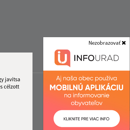
Nezobrazovať
y javítsa
s célzott