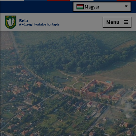
Magyar
Béla
Menu
A község hivatalos honlapja