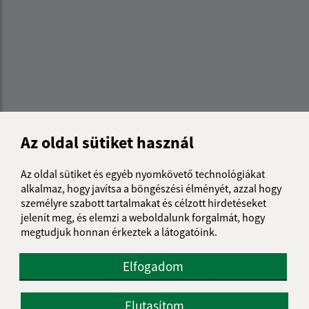
Az oldal sütiket használ
Az oldal sütiket és egyéb nyomkövető technológiákat
alkalmaz, hogy javítsa a böngészési élményét, azzal hogy
személyre szabott tartalmakat és célzott hirdetéseket
jelenít meg, és elemzi a weboldalunk forgalmát, hogy
Az oldalról:
megtudjuk honnan érkeztek a látogatóink.
Hozzáférhetőségi nyilatkozat
Szerzői jog
Elfogadom
Személyes adatok védelme
Elutasítom
Navigáció: