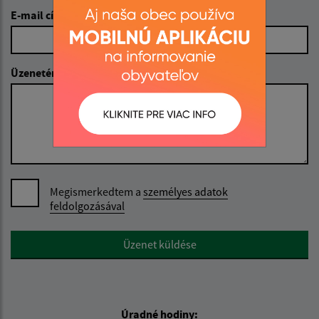
E-mail cím (povinné)
Üzenetének szövege (povinné)
Megismerkedtem a
személyes adatok
feldolgozásával
Google reCaptcha Response
Üzenet küldése
Úradné hodiny: