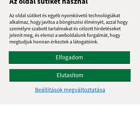
Az oldal sütiket használ
Az oldal sütiket és egyéb nyomkövető technológiákat
alkalmaz, hogy javítsa a böngészési élményét, azzal hogy
személyre szabott tartalmakat és célzott hirdetéseket
jelenít meg, és elemzi a weboldalunk forgalmát, hogy
megtudjuk honnan érkeztek a látogatóink.
Elfogadom
Az oldalról:
Hozzáférhetőségi nyilatkozat
Elutasítom
Szerzői jog
Személyes adatok védelme
Beállítások megváltoztatása
Navigáció:
Nyomtatás
Honlap térkép
Sütik
Gyors linkek: