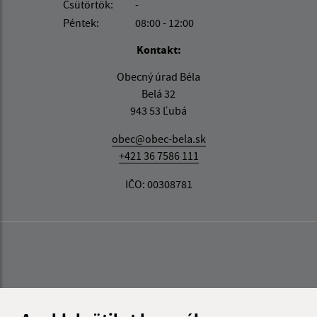
Csütörtök:
-
Péntek:
08:00 - 12:00
Kontakt:
Obecný úrad Béla
Belá 32
943 53 Ľubá
obec@obec-bela.sk
+421 36 7586 111
IČO: 00308781