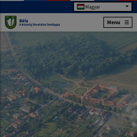
Magyar
Béla
Menu
A község hivatalos honlapja