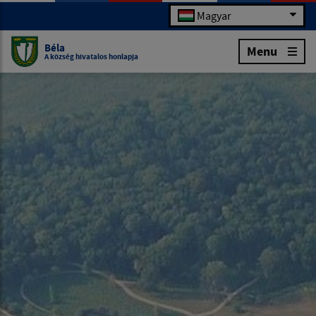
Magyar
Béla
Menu
A község hivatalos honlapja