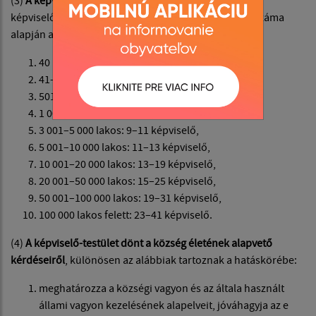
(3)
A képviselők számát
a teljes választási időszakra a
képviselő-testület határozza meg a község lakosságszáma
alapján az alábbiak szerint:
40 lakosig: 3 képviselő,
41–500 lakos: 3–5 képviselő,
501–1 000 lakos: 5–7 képviselő,
1 001–3 000 lakos: 7–9 képviselő,
3 001–5 000 lakos: 9–11 képviselő,
5 001–10 000 lakos: 11–13 képviselő,
10 001–20 000 lakos: 13–19 képviselő,
20 001–50 000 lakos: 15–25 képviselő,
50 001–100 000 lakos: 19–31 képviselő,
100 000 lakos felett: 23–41 képviselő.
(4)
A képviselő-testület dönt a község életének alapvető
kérdéseiről
, különösen az alábbiak tartoznak a hatáskörébe:
meghatározza a községi vagyon és az általa használt
állami vagyon kezelésének alapelveit, jóváhagyja az e