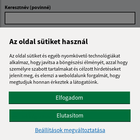
Keresztnév (povinné)
E-mail cím (povinné)
Az oldal sütiket használ
Az oldal sütiket és egyéb nyomkövető technológiákat
Üzenetének szövege (povinné)
alkalmaz, hogy javítsa a böngészési élményét, azzal hogy
személyre szabott tartalmakat és célzott hirdetéseket
jelenít meg, és elemzi a weboldalunk forgalmát, hogy
megtudjuk honnan érkeztek a látogatóink.
Elfogadom
Megismerkedtem a
személyes adatok
Elutasítom
feldolgozásával
Beállítások megváltoztatása
Google reCaptcha Response
Üzenet küldése