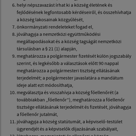
helyi népszavazást írhat ki a község életének és
fejlődésének legfontosabb kérdéseiről, és összehívhatja
a község lakosainak közgyűlését,
önkormányzati rendeleteket fogad el,
jóváhagyja a nemzetközi együttműködési
megállapodásokat és a község tagságát nemzetközi
társulásban a § 21 (1) alapján,
meghatározza a polgármester fizetését külön jogszabály
szerint, és legkésőbb a választások előtt 90 nappal
meghatározza a polgármesteri tisztség ellátásának
terjedelmét; a polgármester javaslatára a mandátum
ideje alatt ezt módosíthatja,
megválasztja és visszahívja a község főellenőrét (a
továbbiakban „főellenőr”), meghatározza a főellenőr
tisztsége ellátásának terjedelmét és fizetését, jóváhagyja
a főellenőr jutalmát,
jóváhagyja a község statútumát, a képviselő-testület
ügyrendjét és a képviselők díjazásának szabályait,