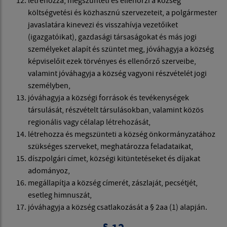
létrehozza, megszünteti és ellenőrzi a község
költségvetési és közhasznú szervezeteit, a polgármester
javaslatára kinevezi és visszahívja vezetőiket
(igazgatóikat), gazdasági társaságokat és más jogi
személyeket alapít és szüntet meg, jóváhagyja a község
képviselőit ezek törvényes és ellenőrző szerveibe,
valamint jóváhagyja a község vagyoni részvételét jogi
személyben,
jóváhagyja a községi források és tevékenységek
társulását, részvételt társulásokban, valamint közös
regionális vagy célalap létrehozását,
létrehozza és megszünteti a község önkormányzatához
szükséges szerveket, meghatározza feladataikat,
díszpolgári címet, községi kitüntetéseket és díjakat
adományoz,
megállapítja a község címerét, zászlaját, pecsétjét,
esetleg himnuszát,
jóváhagyja a község csatlakozását a § 2aa (1) alapján.