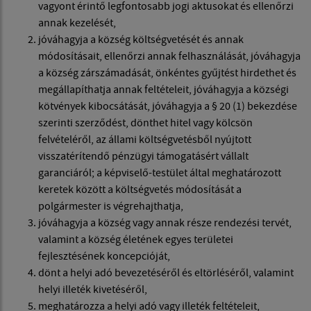
vagyont érintő legfontosabb jogi aktusokat és ellenőrzi
annak kezelését,
jóváhagyja a község költségvetését és annak
módosításait, ellenőrzi annak felhasználását, jóváhagyja
a község zárszámadását, önkéntes gyűjtést hirdethet és
megállapíthatja annak feltételeit, jóváhagyja a községi
kötvények kibocsátását, jóváhagyja a § 20 (1) bekezdése
szerinti szerződést, dönthet hitel vagy kölcsön
felvételéről, az állami költségvetésből nyújtott
visszatérítendő pénzügyi támogatásért vállalt
garanciáról; a képviselő-testület által meghatározott
keretek között a költségvetés módosítását a
polgármester is végrehajthatja,
jóváhagyja a község vagy annak része rendezési tervét,
valamint a község életének egyes területei
fejlesztésének koncepcióját,
dönt a helyi adó bevezetéséről és eltörléséről, valamint
helyi illeték kivetéséről,
meghatározza a helyi adó vagy illeték feltételeit,