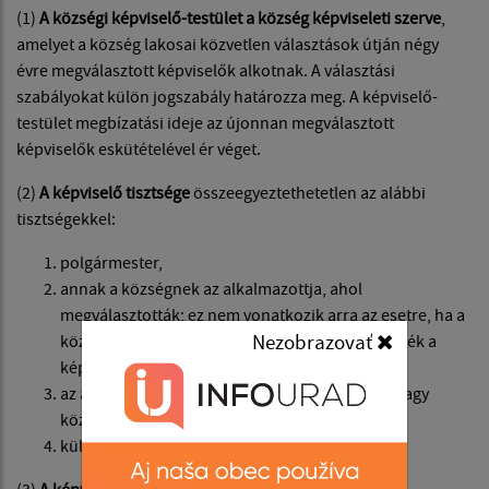
(1)
A községi képviselő-testület a község képviseleti szerve
,
amelyet a község lakosai közvetlen választások útján négy
évre megválasztott képviselők alkotnak. A választási
szabályokat külön jogszabály határozza meg. A képviselő-
testület megbízatási ideje az újonnan megválasztott
képviselők eskütételével ér véget.
(2)
A képviselő tisztsége
összeegyeztethetetlen az alábbi
tisztségekkel:
polgármester,
annak a községnek az alkalmazottja, ahol
megválasztották; ez nem vonatkozik arra az esetre, ha a
Nezobrazovať
község alkalmazottját hosszú távon mentesítették a
képviselői tisztség ellátása érdekében,
az adott község által létrehozott költségvetési vagy
közhasznú szervezet törvényes képviselője,
külön törvény alapján.