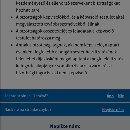
kezdeményező és ellenőrző szerveként bizottságokat
hozhat létre.
A bizottságok képviselőkből és a képviselő-testület által
megválasztott további személyekből állnak.
A bizottságok összetételét és feladatait a képviselő-
testület határozza meg.
Annak a bizottsági tagnak, aki nem képviselő, naptári
évenként legfeljebb a polgármester havi fizetésének
felét lehet díjazásként megállapítani a megfelelő fizetési
kategória alapján; ez vonatkozik arra a városrészi
bizottsági tagra is, aki nem képviselő.
Je táto stránka užitočná?
Áno
Nie
Boli tieto 
Boli 
Našli ste na stránke chybu?
Napíšte nám
Napíšte nám: