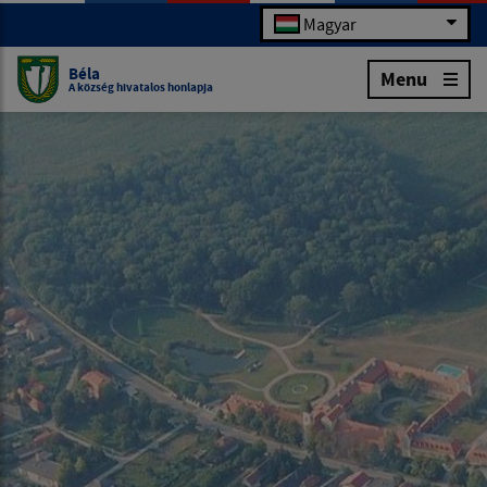
Magyar
Béla
Menu
A község hivatalos honlapja