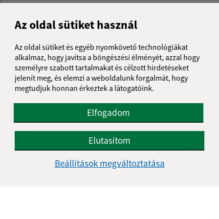
Belá 32
943 53 Ľubá
Az oldal sütiket használ
obec@obec-bela.sk
Az oldal sütiket és egyéb nyomkövető technológiákat
+421 36 7586 111
alkalmaz, hogy javítsa a böngészési élményét, azzal hogy
személyre szabott tartalmakat és célzott hirdetéseket
IČO: 00308781
jelenít meg, és elemzi a weboldalunk forgalmát, hogy
megtudjuk honnan érkeztek a látogatóink.
Elfogadom
Elutasítom
Beállítások megváltoztatása