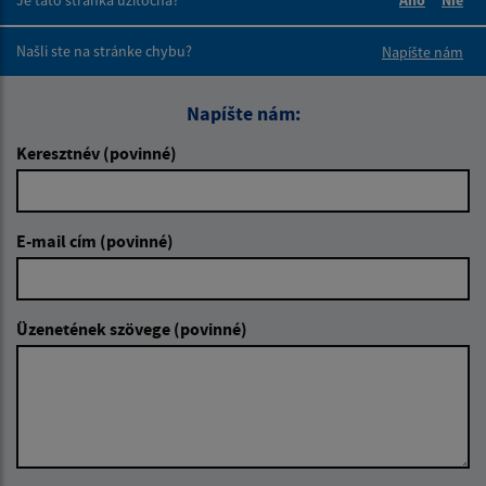
Boli tieto 
Boli 
Našli ste na stránke chybu?
Napíšte nám
Napíšte nám:
Keresztnév (povinné)
E-mail cím (povinné)
Üzenetének szövege (povinné)