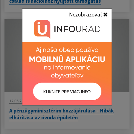
család funkcióihoz nyújtott támogatás
Nezobrazovať
12.06.2026
A pénzügyminisztérim hozzájárulása - Hibák
elhárítása az óvoda épületén