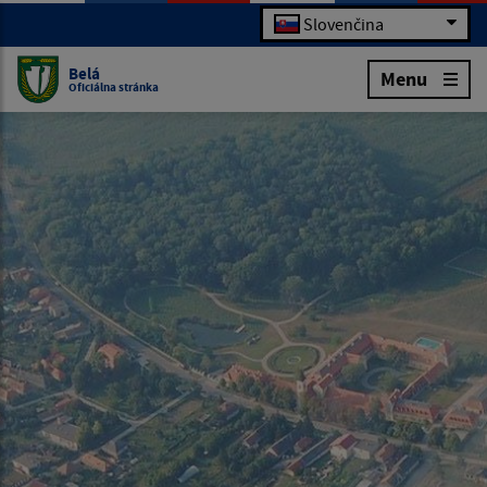
Slovenčina
Belá
Menu
Oficiálna stránka