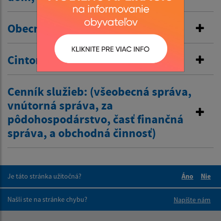
Obecné nájomné byty
Cintorínske poplatky
Cenník služieb: (všeobecná správa,
vnútorná správa, za
pôdohospodárstvo, časť finančná
správa, a obchodná činnosť)
Je táto stránka užitočná?
Áno
Nie
Boli tieto 
Boli 
Našli ste na stránke chybu?
Napíšte nám