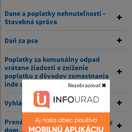
Dane a poplatky nehnuteľností -
Stavebná správa
Daň za psa
Poplatky za komunálny odpad
vrátane žiadosti o zníženie
poplatku z dôvodov zamestnania
inde a tiež zťp atď.
Nezobrazovať
Vyhlásenie v miestnom rozhlase
Prenájom nehnuteľností /kultúrny
dom, …/