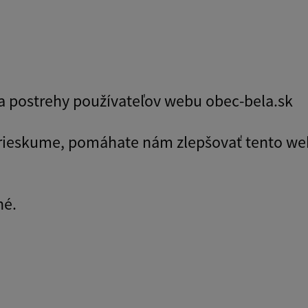
y a postrehy používateľov webu obec-bela.sk
prieskume, pomáhate nám zlepšovať tento we
né.