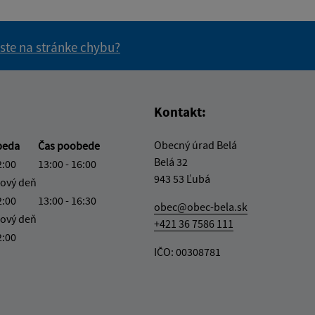
 ste na stránke chybu?
vás užitočné?
e pre vás užitočné?
Kontakt:
Obecný úrad Belá
beda
Čas poobede
Belá 32
2:00
13:00 - 16:00
943 53 Ľubá
ový deň
2:00
13:00 - 16:30
obec@obec-bela.sk
ový deň
+421 36 7586 111
2:00
IČO: 00308781