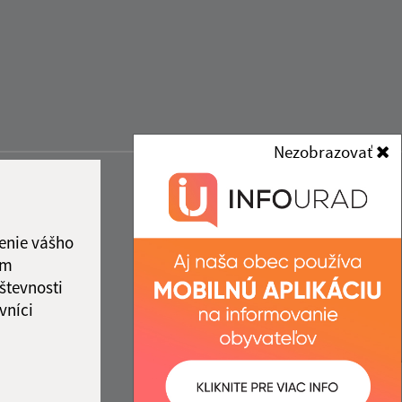
Nezobrazovať
enie vášho
ám
števnosti
vníci