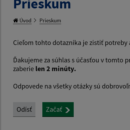
Prieskum
Úvod
Prieskum
Cieľom tohto dotazníka je zistiť potreb
Ďakujeme za súhlas s účasťou v tomto 
zaberie
len 2 minúty.
Odpovede na všetky otázky sú dobrovoľ
Odísť
Začať