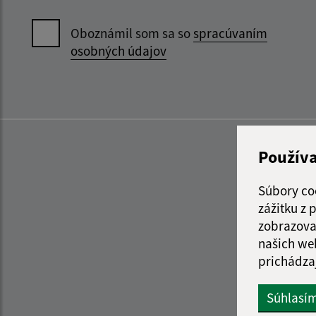
Oboznámil som sa so
spracúvaním
osobných údajov
Použív
Súbory co
zážitku z
zobrazova
našich we
prichádza
Súhlasí