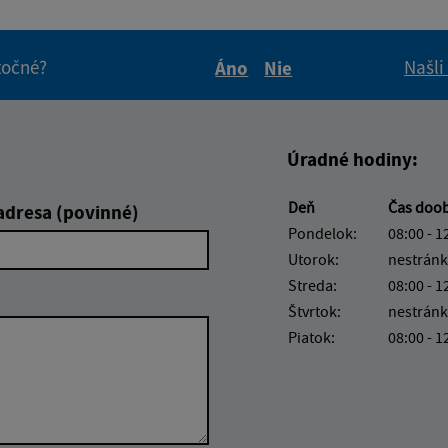
itočné?
Našli
Áno
Nie
Boli tieto informácie pre 
Boli tieto informáci
Úradné hodiny:
Deň
Čas doo
adresa (povinné)
Pondelok:
08:00 - 1
Utorok:
nestránk
Streda:
08:00 - 1
Štvrtok:
nestránk
Piatok:
08:00 - 1