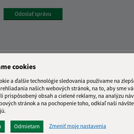
Google reCaptcha Response
Odoslať správu
ame cookies
okie a ďalšie technológie sledovania používame na zlepš
 prehliadania našich webových stránok, na to, aby sme v
li prispôsobený obsah a cielené reklamy, na analýzu náv
bových stránok a na pochopenie toho, odkiaľ naši návšte
jú.
Zmeniť moje nastavenia
m
Odmietam