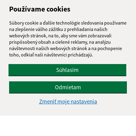
Belá 32
Používame cookies
943 53 Ľubá
Súbory cookie a ďalšie technológie sledovania používame
obec@obec-bela.sk
na zlepšenie vášho zážitku z prehliadania našich
+421 36 7586 111
webových stránok, na to, aby sme vám zobrazovali
prispôsobený obsah a cielené reklamy, na analýzu
IČO: 00308781
návštevnosti našich webových stránok a na pochopenie
toho, odkiaľ naši návštevníci prichádzajú.
Súhlasím
Odmietam
Zmeniť moje nastavenia