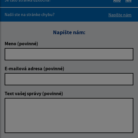
Boli tieto 
Boli 
Našli ste na stránke chybu?
Napíšte nám
Napíšte nám:
Meno (povinné)
E-mailová adresa (povinné)
Text vašej správy (povinné)