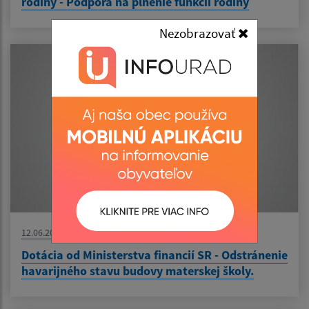
rodiny - Podpora na plnenie funkcií rodiny
Nezobrazovať
12.06.2026
Dotácia od Ministerstva financií SR - Odstránenie
havarijného stavu budovy materskej školy.