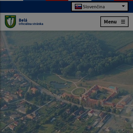
Slovenčina
Belá
Menu
Oficiálna stránka