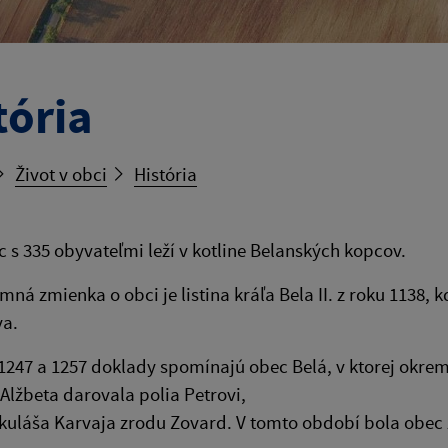
tória
Život v obci
História
 s 335 obyvateľmi leží v kotline Belanských kopcov.
mná zmienka o obci je listina kráľa Bela II. z roku 113
va.
1247 a 1257 doklady spomínajú obec Belá, v ktorej okrem
Alžbeta darovala polia Petrovi,
ikuláša Karvaja zrodu Zovard. V tomto období bola obe