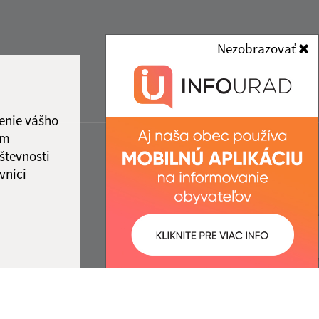
Nezobrazovať
enie vášho
ám
števnosti
vníci