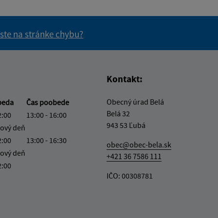
 ste na stránke chybu?
vás užitočné?
e pre vás užitočné?
Kontakt:
Obecný úrad Belá
beda
Čas poobede
Belá 32
2:00
13:00 - 16:00
943 53 Ľubá
ový deň
2:00
13:00 - 16:30
obec@obec-bela.sk
ový deň
+421 36 7586 111
2:00
IČO: 00308781