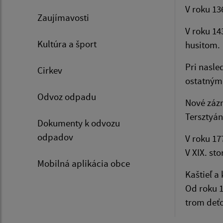
V roku 13
Zaujímavosti
V roku 14
Kultúra a šport
husitom.
Pri nasle
Cirkev
ostatným
Odvoz odpadu
Nové zázn
Tersztyá
Dokumenty k odvozu
odpadov
V roku 1
V XIX. st
Mobilná aplikácia obce
Kaštieľ a
Od roku 1
trom deťo