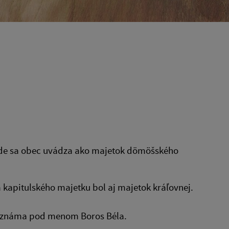
8, kde sa obec uvádza ako majetok dömöšského
 kapitulského majetku bol aj majetok kráľovnej.
c známa pod menom Boros Béla.