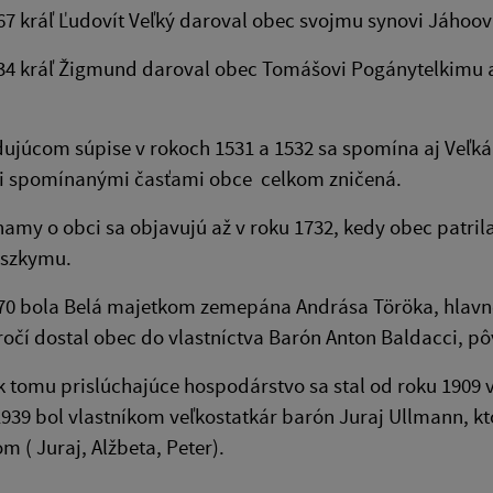
67 kráľ Ľudovít Veľký daroval obec svojmu synovi Jáhoov
34 kráľ Žigmund daroval obec Tomášovi Pogánytelkimu a B
dujúcom súpise v rokoch 1531 a 1532 sa spomína aj Veľká 
i spomínanými časťami obce celkom zničená.
amy o obci sa objavujú až v roku 1732, kedy obec patr
nszkymu.
770 bola Belá majetkom zemepána Andrása Töröka, hlav
oročí dostal obec do vlastníctva Barón Anton Baldacci, pôv
 k tomu prislúchajúce hospodárstvo sa stal od roku 190
939 bol vlastníkom veľkostatkár barón Juraj Ullmann, kt
m ( Juraj, Alžbeta, Peter).