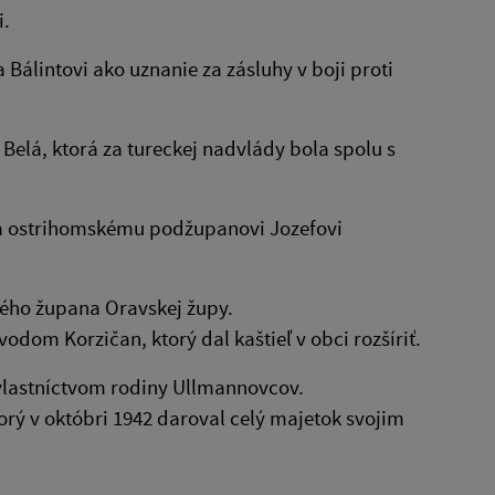
i.
álintovi ako uznanie za zásluhy v boji proti
Belá, ktorá za tureckej nadvlády bola spolu s
ila ostrihomskému podžupanovi Jozefovi
ného župana Oravskej župy.
odom Korzičan, ktorý dal kaštieľ v obci rozšíriť.
9 vlastníctvom rodiny Ullmannovcov.
orý v októbri 1942 daroval celý majetok svojim