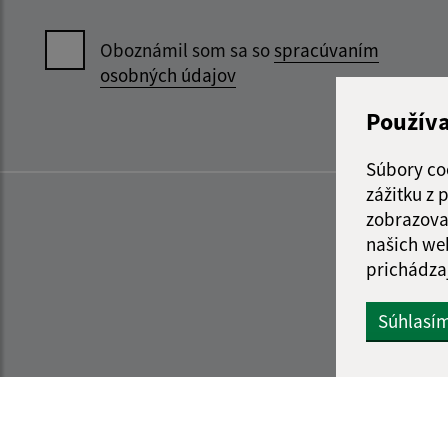
Oboznámil som sa so
spracúvaním
osobných údajov
Použív
Súbory co
zážitku z
zobrazova
našich we
prichádza
Súhlasí