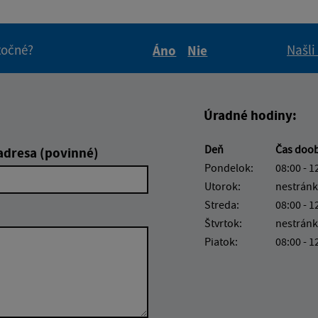
itočné?
Našli
Áno
Nie
Boli tieto informácie pre 
Boli tieto informáci
Úradné hodiny:
Deň
Čas doo
adresa (povinné)
Pondelok:
08:00 - 1
Utorok:
nestránk
Streda:
08:00 - 1
Štvrtok:
nestránk
Piatok:
08:00 - 1