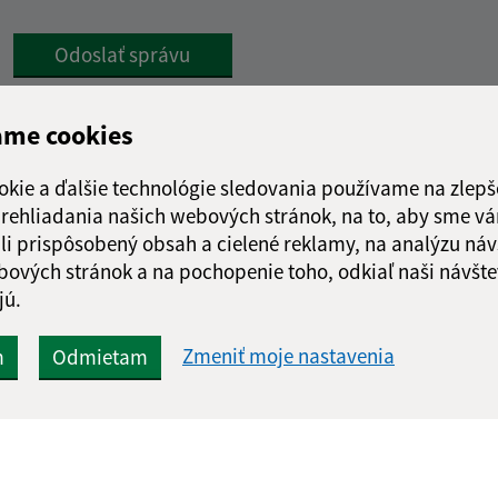
Google reCaptcha Response
Odoslať správu
ame cookies
okie a ďalšie technológie sledovania používame na zlepš
 prehliadania našich webových stránok, na to, aby sme v
li prispôsobený obsah a cielené reklamy, na analýzu náv
bových stránok a na pochopenie toho, odkiaľ naši návšte
jú.
Zmeniť moje nastavenia
m
Odmietam