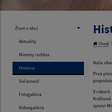
His
Život v obci
Aktuality
Úvod
Miestny rozhlas
Naša obec
História
Prvá píso
prepošst
Súčasnosť
V rokoch 
Fotogaléria
Kráľovná 
synovi M
Videogaléria