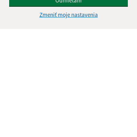
Odmietam
Zmeniť moje nastavenia
Informácie o stránke:
Vyhlásenie o prístupnosti
Autorské práva
Ochrana osobných údajov
Navigácia:
Vytlačiť aktuálnu stránku