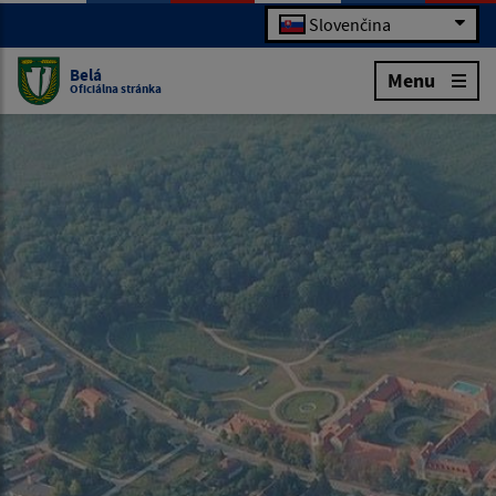
Slovenčina
Belá
Menu
Oficiálna stránka