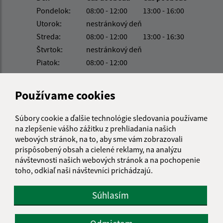
Pondelok:
08:00 - 12:00
13:00 - 16:00
Utorok:
nestránkový deň
Streda:
08:00 - 12:00
13:00 - 16:30
Štvrtok:
nestránkový deň
Piatok:
08:00 - 12:00
Kontakt:
Používame cookies
Obecný úrad Belá
Belá 32
Súbory cookie a ďalšie technológie sledovania používame
943 53 Ľubá
na zlepšenie vášho zážitku z prehliadania našich
webových stránok, na to, aby sme vám zobrazovali
obec@obec-bela.sk
prispôsobený obsah a cielené reklamy, na analýzu
+421 36 7586 111
návštevnosti našich webových stránok a na pochopenie
toho, odkiaľ naši návštevníci prichádzajú.
IČO: 00308781
Súhlasím