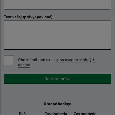
Text vašej správy (povinné)
Oboznámil som sa so
spracúvaním osobných
údajov
Google reCaptcha Response
Odoslať správu
Úradné hodiny:
Deň
Čas doobeda
Čas poobede