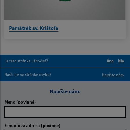
Pamätník sv. Krištofa
Je táto stránka užitočná?
Áno
Nie
Boli tieto 
Boli 
Našli ste na stránke chybu?
Napíšte nám
Napíšte nám:
Meno (povinné)
E-mailová adresa (povinné)