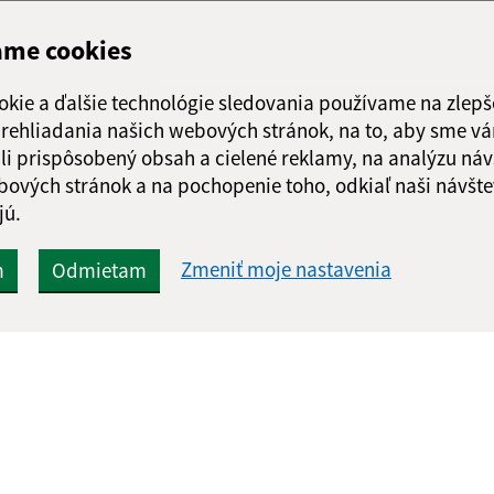
ame cookies
okie a ďalšie technológie sledovania používame na zlepš
 prehliadania našich webových stránok, na to, aby sme v
li prispôsobený obsah a cielené reklamy, na analýzu náv
bových stránok a na pochopenie toho, odkiaľ naši návšte
jú.
Zmeniť moje nastavenia
m
Odmietam
Rýchle odkazy:
Aktualiz