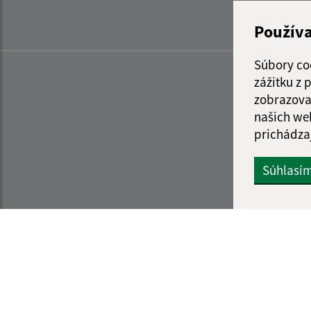
Použív
Súbory co
zážitku z
zobrazova
našich we
prichádza
Súhlasí
Informácie o stránke:
Navigácia: