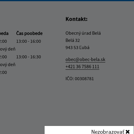
Kontakt:
Obecný úrad Belá
beda
Čas poobede
Belá 32
2:00
13:00 - 16:00
943 53 Ľubá
ový deň
2:00
13:00 - 16:30
obec@obec-bela.sk
ový deň
+421 36 7586 111
2:00
IČO: 00308781
Nezobrazovať