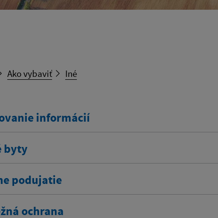
Ako vybaviť
Iné
ovanie informácií
 byty
ne podujatie
žná ochrana