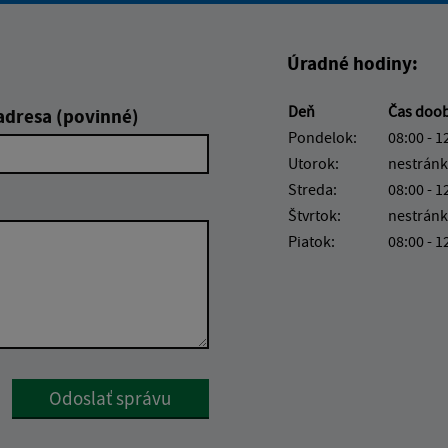
Úradné hodiny:
Deň
Čas doo
adresa (povinné)
Pondelok:
08:00 - 1
Utorok:
nestránk
Streda:
08:00 - 1
Štvrtok:
nestránk
Piatok:
08:00 - 1
Google reCaptcha Response
Odoslať správu