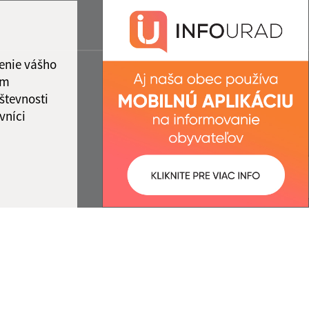
enie vášho
ám
števnosti
vníci
ované:
Správca obsahu: