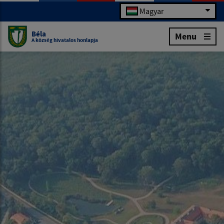
Magyar
Béla
Menu
A község hivatalos honlapja