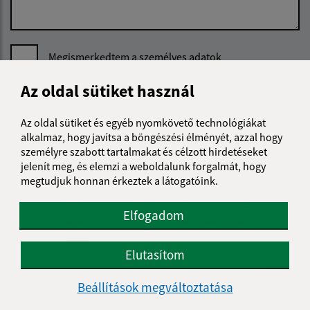
Megismerkedtem a
személyes adatok
feldolgozásával
Az oldal sütiket használ
Google reCaptcha Response
Üzenet küldése
Az oldal sütiket és egyéb nyomkövető technológiákat
alkalmaz, hogy javítsa a böngészési élményét, azzal hogy
személyre szabott tartalmakat és célzott hirdetéseket
jelenít meg, és elemzi a weboldalunk forgalmát, hogy
Úradné hodiny:
megtudjuk honnan érkeztek a látogatóink.
Nap
Reggeli idő
Délutáni idő
Elfogadom
Hétfő:
08:00 - 12:00
13:00 - 16:00
Kedd:
-
Elutasítom
Szerda:
08:00 - 12:00
13:00 - 16:30
Csütörtök:
-
Beállítások megváltoztatása
Péntek:
08:00 - 12:00