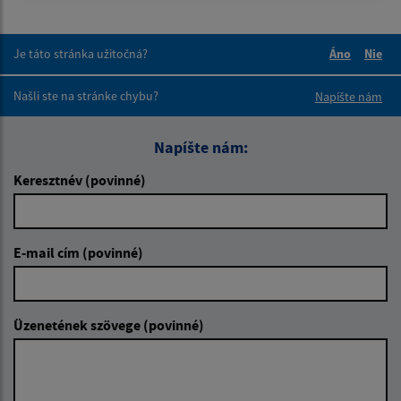
Je táto stránka užitočná?
Áno
Nie
Boli tieto 
Boli 
Našli ste na stránke chybu?
Napíšte nám
Napíšte nám:
Keresztnév (povinné)
E-mail cím (povinné)
Üzenetének szövege (povinné)