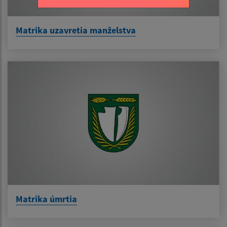
Matrika uzavretia manželstva
Matrika úmrtia