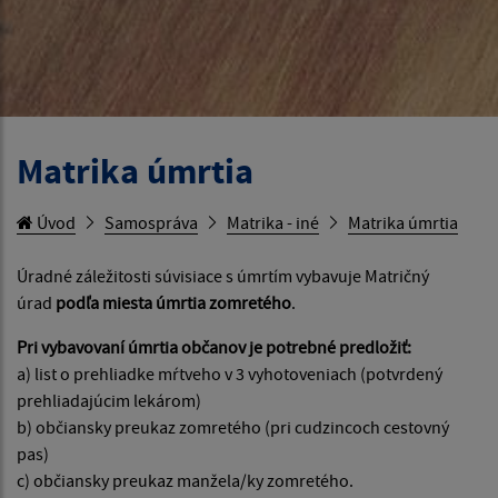
Matrika úmrtia
Úvod
Samospráva
Matrika - iné
Matrika úmrtia
Úradné záležitosti súvisiace s úmrtím vybavuje Matričný
úrad
podľa miesta úmrtia zomretého
.
Pri vybavovaní úmrtia občanov je potrebné predložiť:
a) list o prehliadke mŕtveho v 3 vyhotoveniach (potvrdený
prehliadajúcim lekárom)
b) občiansky preukaz zomretého (pri cudzincoch cestovný
pas)
c) občiansky preukaz manžela/ky zomretého.