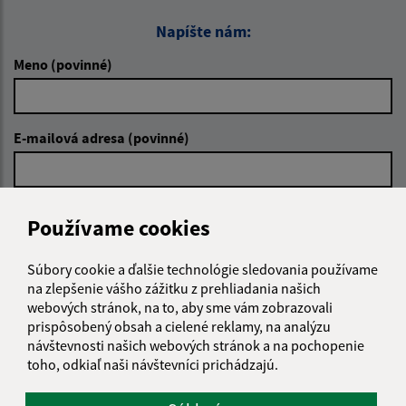
Napíšte nám:
Meno (povinné)
E-mailová adresa (povinné)
Text vašej správy (povinné)
Používame cookies
Súbory cookie a ďalšie technológie sledovania používame
na zlepšenie vášho zážitku z prehliadania našich
webových stránok, na to, aby sme vám zobrazovali
prispôsobený obsah a cielené reklamy, na analýzu
návštevnosti našich webových stránok a na pochopenie
Oboznámil som sa so
spracúvaním osobných
toho, odkiaľ naši návštevníci prichádzajú.
údajov