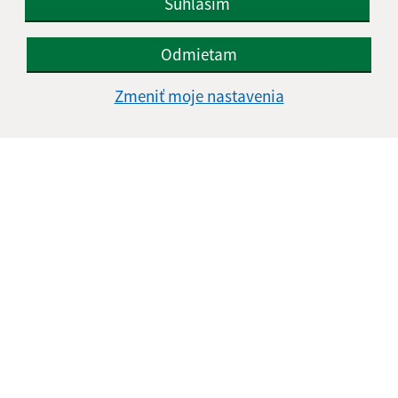
Súhlasím
Google reCaptcha Response
Odoslať správu
Odmietam
Zmeniť moje nastavenia
Úradné hodiny:
Deň
Čas doobeda
Čas poobede
Pondelok:
08:00 - 12:00
13:00 - 16:00
Utorok:
nestránkový deň
Streda:
08:00 - 12:00
13:00 - 16:30
Štvrtok:
nestránkový deň
Piatok:
08:00 - 12:00
Kontakt:
Obecný úrad Belá
Belá 32
943 53 Ľubá