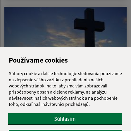
Používame cookies
Súbory cookie a ďalšie technológie sledovania používame
na zlepšenie vášho zážitku z prehliadania našich
webových stránok, na to, aby sme vám zobrazovali
Opustili nás
prispôsobený obsah a cielené reklamy, na analýzu
návštevnosti našich webových stránok a na pochopenie
toho, odkiaľ naši návštevníci prichádzajú.
Súhlasím
Je táto stránka užitočná?
Áno
Nie
Boli tieto 
Boli 