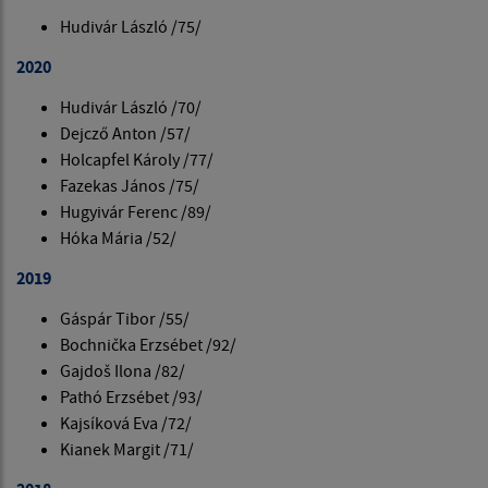
Hudivár László /75/
2020
Hudivár László /70/
Dejcző Anton /57/
Holcapfel Károly /77/
Fazekas János /75/
Hugyivár Ferenc /89/
Hóka Mária /52/
2019
Gáspár Tibor /55/
Bochnička Erzsébet /92/
Gajdoš Ilona /82/
Pathó Erzsébet /93/
Kajsíková Eva /72/
Kianek Margit /71/