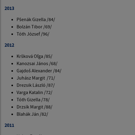
2013
Pšenák Gizella /84/
Bolzán Tibor /69/
Tóth József /96/
2012
Kršková Oľga /85/
Kanozsai János /68/
Gajdoš Alexander /84/
Juhász Margit /71/
Drezsik László /87/
Varga Katalin /72/
Tóth Gizella /78/
Drzsík Margit /88/
Blahák Ján /82/
2011