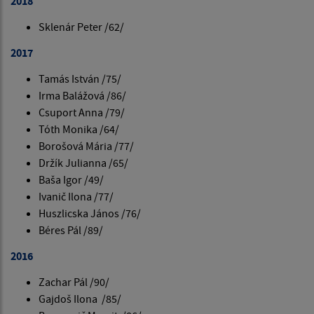
2018
Sklenár Peter /62/
2017
Tamás István /75/
Irma Balážová /86/
Csuport Anna /79/
Tóth Monika /64/
Borošová Mária /77/
Držík Julianna /65/
Baša Igor /49/
Ivanič Ilona /77/
Huszlicska János /76/
Béres Pál /89/
2016
Zachar Pál /90/
Gajdoš Ilona /85/