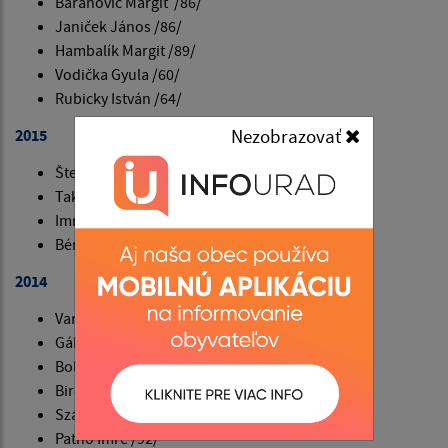
Baranovič Margit /86/
Janiček János /86/
Hambalík Margit /89/
Vodička Gyula /60/
Rubicky István /64/
Nezobrazovať
2015
Štefánia Velicsányiová /92/
Takács Mária /79/
Imrich Szabó /75/
Béres Margit /84/
2014
Varga Kálmán /76/
Gábor Katalin /66/
Bolzán Ilona /91/
Bircsák Monika /43/
Szász Rozália /94/
Pathó Imre /92/