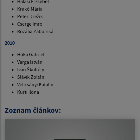
Halasi Erzsébet
Krakó Mária
Peter Drežík
Cserge Imre
Rozália Záborská
2010
Hóka Gabriel
Varga István
Iván Škultéty
Slávik Zoltán
Velicsányi Katalin
Kürti Ilona
Zoznam článkov: