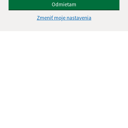
Našli ste na stránke chybu?
Napíšte nám
Odmietam
Zmeniť moje nastavenia
Napíšte nám:
Meno (povinné)
E-mailová adresa (povinné)
Text vašej správy (povinné)
Oboznámil som sa so
spracúvaním osobných