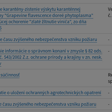
e karantény-zistenie výskytu karanténnej
V
my "Grapevine flavescence doreé phytoplasma"
č.
cej ochorenie "zlaté žltnutie viniča", zo dňa
5
e času zvýšeného nebezpečenstva vzniku požiaru
-
ie informácie o správnom konaní v zmysle § 82 ods.
-
č. 543/2002 Z.z. ochrane prírody a krajiny v zn. nesk.
v
 súčinnosť
R
s
ie o uložení ochranných agrotechnických opatrení
-
e času zvýšeného nebezpečenstva vzniku požiaru
-