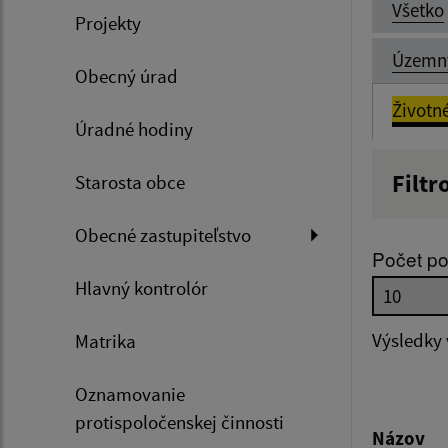
Všetko
Projekty
Územn
Obecný úrad
Životn
Úradné hodiny
Filtr
Starosta obce
Názov
Obecné zastupiteľstvo
Počet po
Hlavný kontrolór
Dátum 
Výsledky
Matrika
Oznamovanie
Filtr
protispoločenskej činnosti
Názov