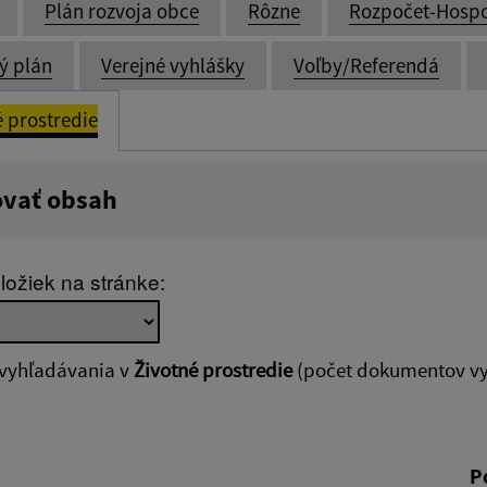
Plán rozvoja obce
Rôzne
Rozpočet-Hosp
ý plán
Verejné vyhlášky
Voľby/Referendá
é prostredie
ovať obsah
:
Popis:
ložiek na stránke:
zverejnenia do:
 vyhľadávania v
Životné prostredie
(počet dokumentov vy
ovať
P