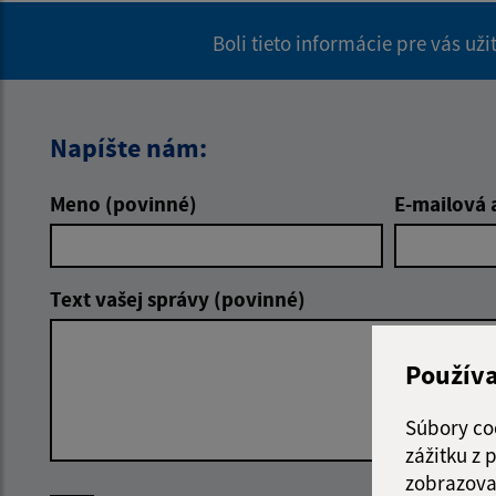
Boli tieto informácie pre vás už
Napíšte nám:
Meno (povinné)
E-mailová 
Text vašej správy (povinné)
Použív
Súbory co
zážitku z
zobrazova