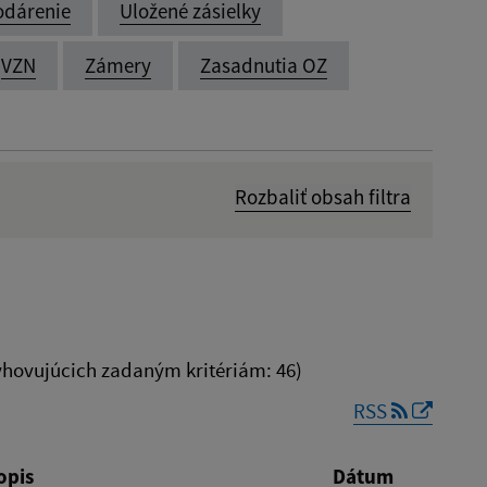
odárenie
Uložené zásielky
VZN
Zámery
Zasadnutia OZ
Rozbaliť obsah filtra
Dátum zverejnenia od:
hovujúcich zadaným kritériám: 46)
RSS
Reset
opis
Dátum