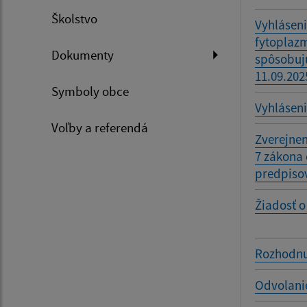
Školstvo
Vyhláseni
fytoplaz
Dokumenty
spôsobujú
11.09.202
Symboly obce
Vyhláseni
Voľby a referendá
Zverejnen
7 zákona 
predpiso
Žiadosť o
Rozhodnut
Odvolani