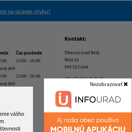
 ste na stránke chybu?
vás užitočné?
e pre vás užitočné?
Kontakt:
Obecný úrad Belá
beda
Čas poobede
Belá 32
2:00
13:00 - 16:00
943 53 Ľubá
ový deň
2:00
13:00 - 16:30
obec@obec-bela.sk
ový deň
Nezobrazovať
+421 36 7586 111
2:00
IČO: 00308781
enie vášho
ám
števnosti