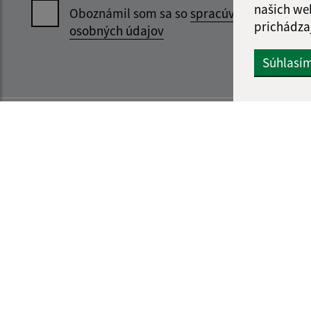
našich we
Oboznámil som sa so
spracúvaním
prichádza
osobných údajov
Súhlasí