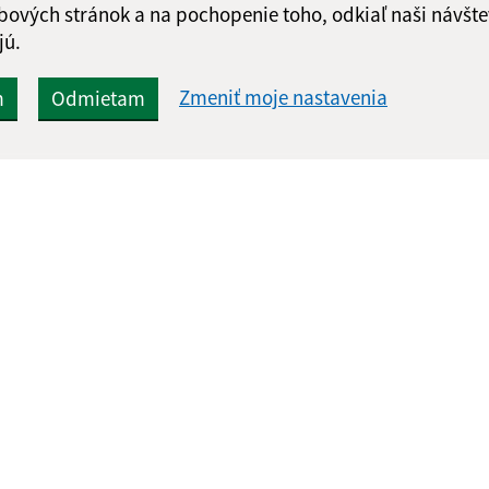
Google reCaptcha Response
bových stránok a na pochopenie toho, odkiaľ naši návšte
Odoslať správu
jú.
Zmeniť moje nastavenia
m
Odmietam