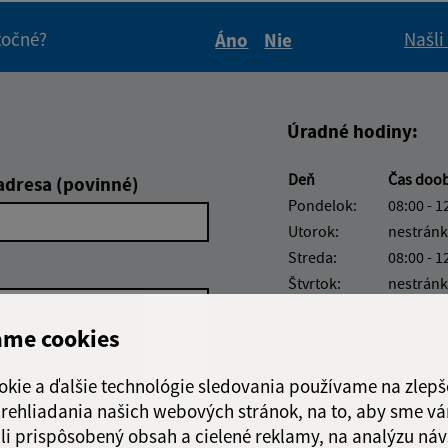
itočné?
Našli
Áno
Nie
Boli tieto informácie pre 
Boli tieto informáci
Úradné hodiny:
Deň
Čas doo
adresa (povinné)
Pondelok:
08:00 - 1
Utorok:
nestránk
Streda:
08:00 - 1
Štvrtok:
nestránk
Piatok:
08:00 - 1
ame cookies
okie a ďalšie technológie sledovania používame na zlepš
 prehliadania našich webových stránok, na to, aby sme v
li prispôsobený obsah a cielené reklamy, na analýzu náv