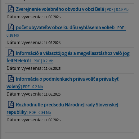
Zverejnenie volebného obvodu v obci Belá
| PDF | 0.19 Mb
Dátum vyvesenia:
11.06.2025
počet obyvateľov obce ku dňu vyhlásenia volieb
| PDF |
0.18 Mb
Dátum vyvesenia:
11.06.2025
Információ a választójog és a megválasztáshoz való jog
feltételeiről
| PDF | 0.2 Mb
Dátum vyvesenia:
11.06.2025
Informácia o podmienkach práva voliť a práva byť
volený
| PDF | 0.2 Mb
Dátum vyvesenia:
11.06.2025
Rozhodnutie predsedu Národnej rady Slovenskej
republiky
| PDF | 0.84 Mb
Dátum vyvesenia:
11.06.2025