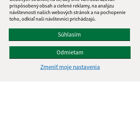
prispôsobený obsah a cielené reklamy, na analýzu
návštevnosti našich webových stránok a na pochopenie
toho, odkiaľ naši návštevníci prichádzajú.
1
2
>
Súhlasím
Je táto stránka užitočná?
Áno
Nie
Odmietam
Boli tieto 
Boli 
Našli ste na stránke chybu?
Napíšte nám
Zmeniť moje nastavenia
Napíšte nám:
Meno (povinné)
E-mailová adresa (povinné)