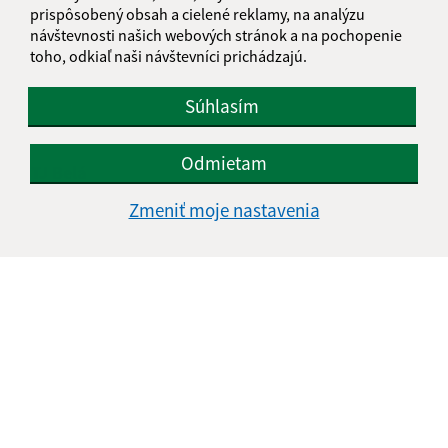
prispôsobený obsah a cielené reklamy, na analýzu
návštevnosti našich webových stránok a na pochopenie
toho, odkiaľ naši návštevníci prichádzajú.
Súhlasím
Odmietam
TJ Belá
Zmeniť moje nastavenia
Je táto stránka užitočná?
Áno
Nie
Boli tieto 
Boli 
Našli ste na stránke chybu?
Napíšte nám
Napíšte nám:
Meno (povinné)