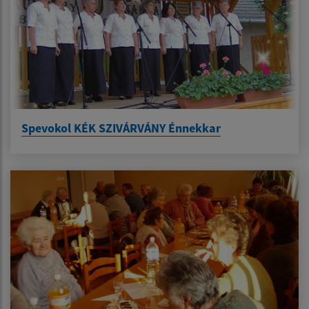
Spevokol KÉK SZIVÁRVÁNY Énnekkar