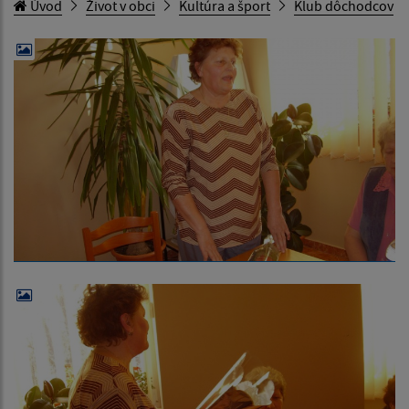
Úvod
Život v obci
Kultúra a šport
Klub dôchodcov