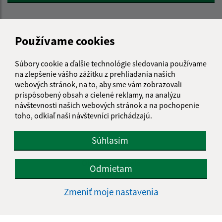
Používame cookies
Úradné hodiny:
Deň
Čas doobeda
Čas poobede
Súbory cookie a ďalšie technológie sledovania používame
Pondelok:
08:00 - 12:00
13:00 - 16:00
na zlepšenie vášho zážitku z prehliadania našich
webových stránok, na to, aby sme vám zobrazovali
Utorok:
nestránkový deň
prispôsobený obsah a cielené reklamy, na analýzu
Streda:
08:00 - 12:00
13:00 - 16:30
návštevnosti našich webových stránok a na pochopenie
Štvrtok:
nestránkový deň
toho, odkiaľ naši návštevníci prichádzajú.
Piatok:
08:00 - 12:00
Súhlasím
Kontakt:
Obecný úrad Belá
Odmietam
Belá 32
943 53 Ľubá
Zmeniť moje nastavenia
obec@obec-bela.sk
+421 36 7586 111