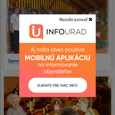
Nezobrazovať
Spevokol KÉK SZIVÁRVÁNY Énnekkar