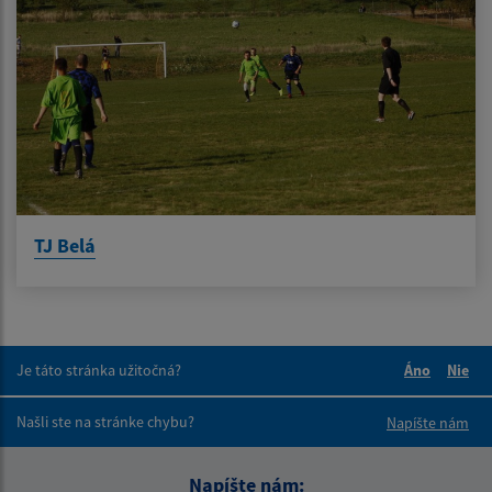
TJ Belá
Je táto stránka užitočná?
Áno
Nie
Boli tieto 
Boli 
Našli ste na stránke chybu?
Napíšte nám
Napíšte nám: