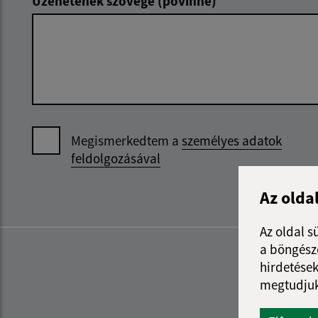
Üzenetének szövege (povinné)
Megismerkedtem a
személyes adatok
feldolgozásával
Az olda
Az oldal s
a böngészé
hirdetések
megtudjuk