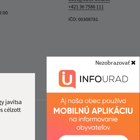
+421 36 7586 111
2:00
IČO: 00308781
Nezobrazovať
y javítsa
s célzott