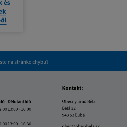
k és
ek
ből
 ste na stránke chybu?
vás užitočné?
e pre vás užitočné?
Kontakt:
Obecný úrad Béla
idő
Délutáni idő
Belá 32
2:00
13:00 - 16:00
943 53 Ľubá
2:00
13:00 - 16:30
obec@obec-bela.sk