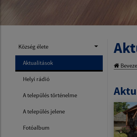
Akt
Község élete
Aktualitások
Beveze
Helyi rádió
Aktua
A település történelme
A település jelene
Fotóalbum