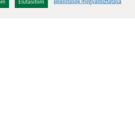
Beállítások megváltoztatása
om
Elutasítom
Gyors linkek:
Frissített
Aktualitások
05.08.2026 1
A település történelme
RSS
Fotóalbum
Elérhetőségek