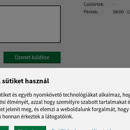
Csütörtök:
-
Péntek:
08:00 - 1
Google reCaptcha Response
Üzenet küldése
l sütiket használ
ütiket és egyéb nyomkövető technológiákat alkalmaz, hog
si élményét, azzal hogy személyre szabott tartalmakat é
et jelenít meg, és elemzi a weboldalunk forgalmát, hogy
 honnan érkeztek a látogatóink.