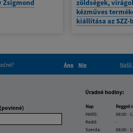
y Zsigmond
zöldségek, virágo
kézműves termék
kiállítása az SZZ-
itočné?
Našli
Áno
Nie
Boli tieto informácie pre 
Boli tieto informáci
Úradné hodiny:
Nap
Reggeli 
 (povinné)
Hétfő:
08:00 - 1
Kedd:
-
Szerda:
08:00 - 1