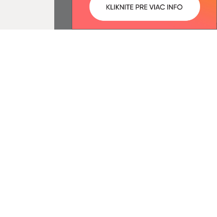
:
Správca obsahu:
1:50 óra.
A tartalomkezelő a falu Béla.
A
Egységes Tervezési
Kézikönyvvel összhangban
készült Elektronikus
szolgáltatások.