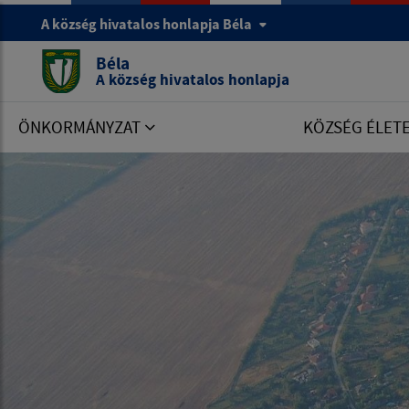
A község hivatalos honlapja Béla
Béla
A község hivatalos honlapja
ÖNKORMÁNYZAT
KÖZSÉG ÉLET