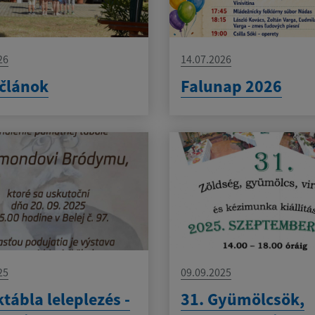
26
14.07.2026
článok
Falunap 2026
25
09.09.2025
tábla leleplezés -
31. Gyümölcsök,