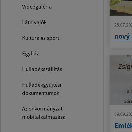
Videógaléria
Látnivalók
28.07.20
nový 
Kultúra és sport
Egyház
Hulladékszállítás
Hulladékgyűjtési
dokumentumok
Az önkormányzat
09.09.20
mobilalkalmazása
Emlék