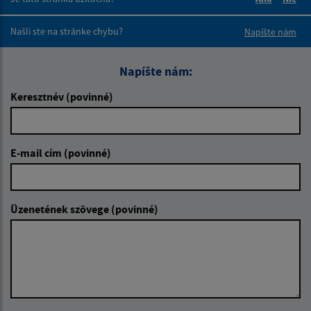
Boli tieto 
Boli 
Našli ste na stránke chybu?
Napíšte nám
Napíšte nám:
Keresztnév (povinné)
E-mail cím (povinné)
Üzenetének szövege (povinné)