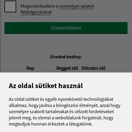
Megismerkedtem a
személyes adatok
feldolgozásával
Google reCaptcha Response
Üzenet küldése
Úradné hodiny:
Nap
Reggeli idő
Délutáni idő
Hétfő:
08:00 - 12:00
13:00 - 16:00
Kedd:
-
Az oldal sütiket használ
Szerda:
08:00 - 12:00
13:00 - 16:30
Csütörtök:
-
Az oldal sütiket és egyéb nyomkövető technológiákat
alkalmaz, hogy javítsa a böngészési élményét, azzal hogy
Péntek:
08:00 - 12:00
személyre szabott tartalmakat és célzott hirdetéseket
jelenít meg, és elemzi a weboldalunk forgalmát, hogy
Kontakt:
megtudjuk honnan érkeztek a látogatóink.
Obecný úrad Béla