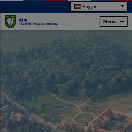
Magyar
Béla
Menu
A község hivatalos honlapja