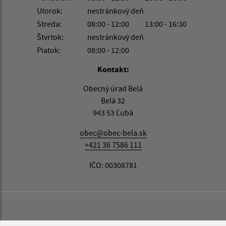
Utorok:
nestránkový deň
Streda:
08:00 - 12:00
13:00 - 16:30
Štvrtok:
nestránkový deň
Piatok:
08:00 - 12:00
Kontakt:
Obecný úrad Belá
Belá 32
943 53 Ľubá
obec@obec-bela.sk
+421 36 7586 111
IČO: 00308781