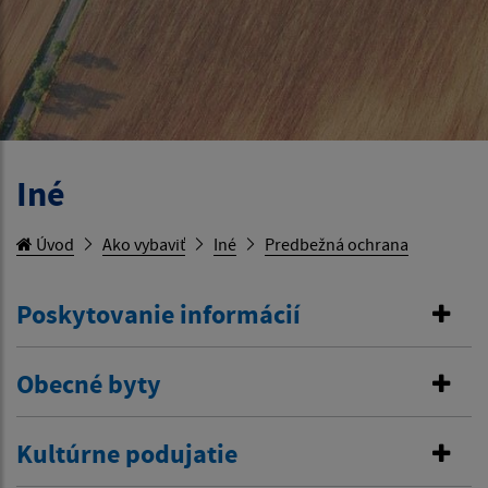
Iné
Úvod
Ako vybaviť
Iné
Predbežná ochrana
Poskytovanie informácií
Obecné byty
Kultúrne podujatie