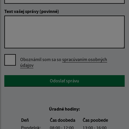
Text vašej správy (povinné)
Oboznámil som sa so
spracúvaním osobných
údajov
Google reCaptcha Response
Odoslať správu
Úradné hodiny:
Deň
Čas doobeda
Čas poobede
Pondelok:
08:00 - 12:00
13:00 - 16:00