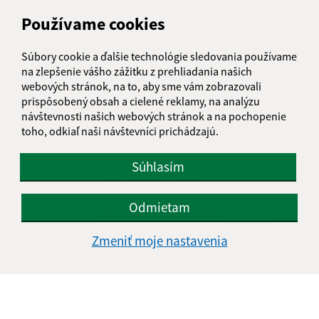
Používame cookies
Súbory cookie a ďalšie technológie sledovania používame
na zlepšenie vášho zážitku z prehliadania našich
webových stránok, na to, aby sme vám zobrazovali
prispôsobený obsah a cielené reklamy, na analýzu
návštevnosti našich webových stránok a na pochopenie
toho, odkiaľ naši návštevníci prichádzajú.
Súhlasím
Informácie o stránke:
Odmietam
Vyhlásenie o prístupnosti
Autorské práva
Zmeniť moje nastavenia
Ochrana osobných údajov
Navigácia:
Vytlačiť aktuálnu stránku
Mapa stránok