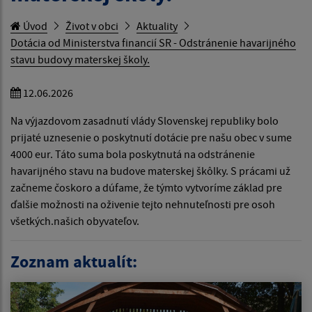
Úvod
Život v obci
Aktuality
Dotácia od Ministerstva financií SR - Odstránenie havarijného
stavu budovy materskej školy.
12.06.2026
Na výjazdovom zasadnutí vlády Slovenskej republiky bolo
prijaté uznesenie o poskytnutí dotácie pre našu obec v sume
4000 eur. Táto suma bola poskytnutá na odstránenie
havarijného stavu na budove materskej škôlky. S prácami už
začneme čoskoro a dúfame, že týmto vytvoríme základ pre
ďalšie možnosti na oživenie tejto nehnuteľnosti pre osoh
všetkých.našich obyvateľov.
Zoznam aktualít: