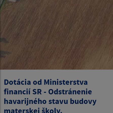
Dotácia od Ministerstva
financií SR - Odstránenie
havarijného stavu budovy
materskej školy.