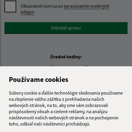
Oboznámil som sa so
spracúvaním osobných
údajov
Google reCaptcha Response
Odoslať správu
Úradné hodiny:
Deň
Čas doobeda
Čas poobede
Pondelok:
08:00 - 12:00
13:00 - 16:00
Používame cookies
Utorok:
nestránkový deň
Streda:
08:00 - 12:00
13:00 - 16:30
Súbory cookie a ďalšie technológie sledovania používame
Štvrtok:
nestránkový deň
na zlepšenie vášho zážitku z prehliadania našich
webových stránok, na to, aby sme vám zobrazovali
Piatok:
08:00 - 12:00
prispôsobený obsah a cielené reklamy, na analýzu
návštevnosti našich webových stránok a na pochopenie
Kontakt:
toho, odkiaľ naši návštevníci prichádzajú.
Obecný úrad Belá