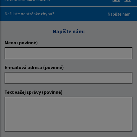
Boli tieto 
Boli 
Našli ste na stránke chybu?
Napíšte nám
Napíšte nám:
Meno (povinné)
E-mailová adresa (povinné)
Text vašej správy (povinné)