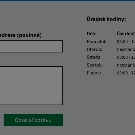
Úradné hodiny:
Deň
Čas doo
adresa (povinné)
Pondelok:
08:00 - 1
Utorok:
nestránk
Streda:
08:00 - 1
Štvrtok:
nestránk
Piatok:
08:00 - 1
Google reCaptcha Response
Odoslať správu