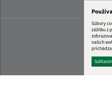
Použív
Súbory co
zážitku z
zobrazova
našich we
prichádza
Súhlasí
Informácie o stránke:
Navigácia: