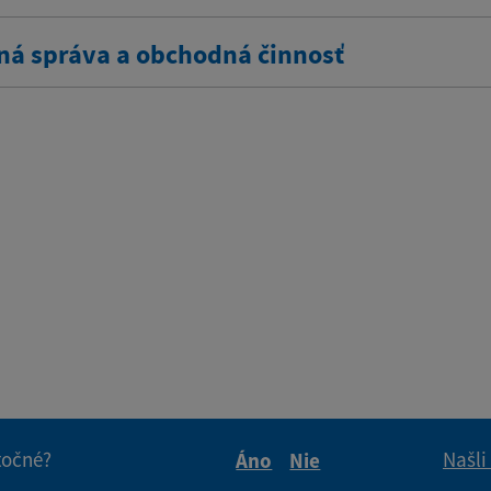
ná správa a obchodná činnosť
itočné?
Našli
Áno
Nie
Boli tieto informácie pre 
Boli tieto informáci