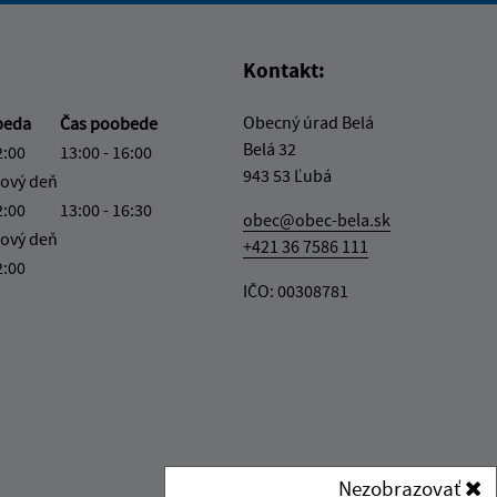
Kontakt:
Obecný úrad Belá
beda
Čas poobede
Belá 32
2:00
13:00 - 16:00
943 53 Ľubá
ový deň
2:00
13:00 - 16:30
obec@obec-bela.sk
ový deň
+421 36 7586 111
2:00
IČO: 00308781
Nezobrazovať