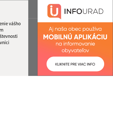
enie vášho
ám
števnosti
vníci
ované:
Správca obsahu: