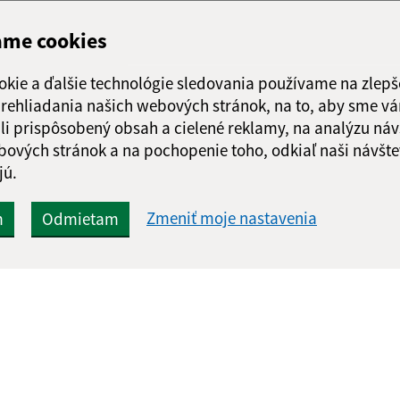
ame cookies
okie a ďalšie technológie sledovania používame na zlepš
 prehliadania našich webových stránok, na to, aby sme v
li prispôsobený obsah a cielené reklamy, na analýzu náv
bových stránok a na pochopenie toho, odkiaľ naši návšte
jú.
Zmeniť moje nastavenia
m
Odmietam
Rýchle odkazy:
Aktualiz