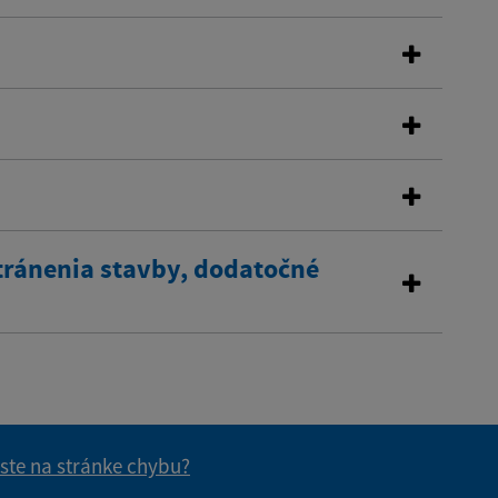
tránenia stavby, dodatočné
 ste na stránke chybu?
vás užitočné?
e pre vás užitočné?