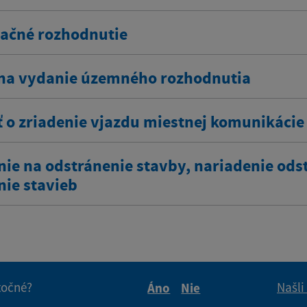
ačné rozhodnutie
na vydanie územného rozhodnutia
ť o zriadenie vjazdu miestnej komunikácie
nie na odstránenie stavby, nariadenie ods
nie stavieb
itočné?
Našli
Áno
Nie
Boli tieto informácie pre 
Boli tieto informáci