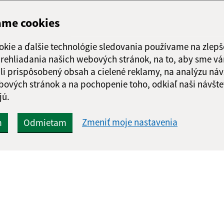
ame cookies
okie a ďalšie technológie sledovania používame na zlepš
 prehliadania našich webových stránok, na to, aby sme v
li prispôsobený obsah a cielené reklamy, na analýzu náv
bových stránok a na pochopenie toho, odkiaľ naši návšte
jú.
Zmeniť moje nastavenia
m
Odmietam
Rýchle odkazy:
Aktualiz