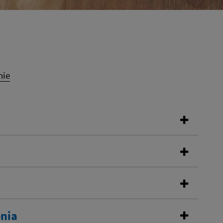
nie
enia