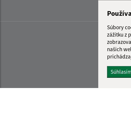
Použív
Súbory co
zážitku z
zobrazova
našich we
prichádza
Súhlasí
Informácie o stránke:
Navigácia: