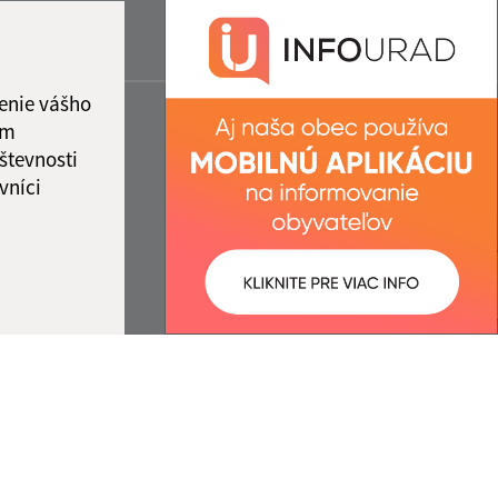
enie vášho
ám
števnosti
vníci
ované:
Správca obsahu: