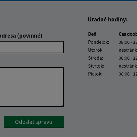
Úradné hodiny:
Deň
Čas doo
adresa (povinné)
Pondelok:
08:00 - 1
Utorok:
nestránk
Streda:
08:00 - 1
Štvrtok:
nestránk
Piatok:
08:00 - 1
Google reCaptcha Response
Odoslať správu