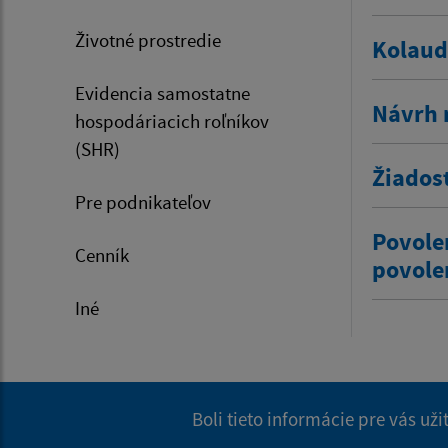
Životné prostredie
Kolaud
Evidencia samostatne
Návrh 
hospodáriacich roľníkov
(SHR)
Žiados
Pre podnikateľov
Povole
Cenník
povole
Iné
Boli tieto informácie pre vás už