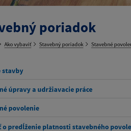
vebný poriadok
Ako vybaviť
Stavebný poriadok
Stavebné povole
 stavby
né úpravy a udržiavacie práce
né povolenie
ť o predĺženie platnosti stavebného povol