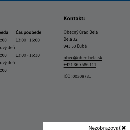
Kontakt:
Obecný úrad Belá
beda
Čas poobede
Belá 32
2:00
13:00 - 16:00
943 53 Ľubá
ový deň
2:00
13:00 - 16:30
obec@obec-bela.sk
ový deň
+421 36 7586 111
2:00
IČO: 00308781
Nezobrazovať