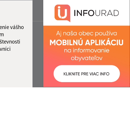
enie vášho
ám
števnosti
vníci
ované:
Správca obsahu: