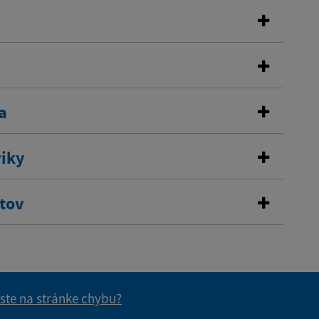
a
riky
stov
 ste na stránke chybu?
vás užitočné?
e pre vás užitočné?