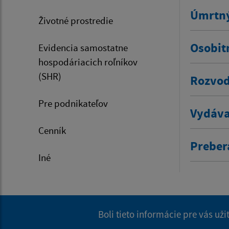
Úmrtný
Životné prostredie
Osobit
Evidencia samostatne
hospodáriacich roľníkov
(SHR)
Rozvod
Pre podnikateľov
Vydáva
Cenník
Prebera
Iné
Boli tieto informácie pre vás už