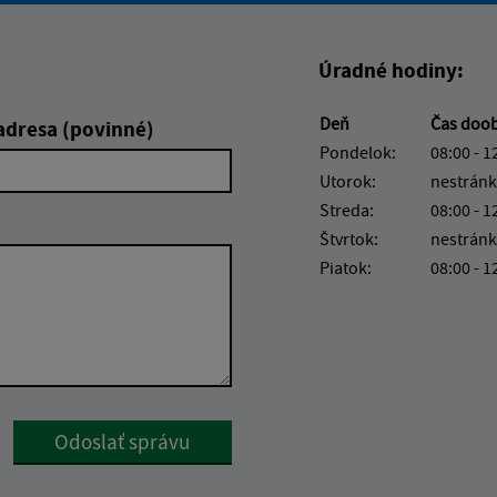
Úradné hodiny:
Deň
Čas doo
adresa (povinné)
Pondelok:
08:00 - 1
Utorok:
nestránk
Streda:
08:00 - 1
Štvrtok:
nestránk
Piatok:
08:00 - 1
Google reCaptcha Response
Odoslať správu