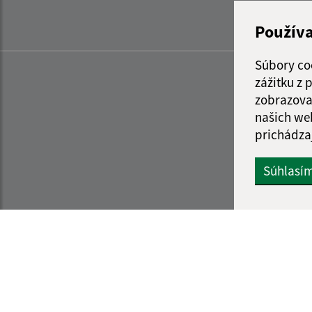
Použív
Súbory co
zážitku z
zobrazova
našich we
prichádza
Súhlasí
Informácie o stránke:
Navigácia: