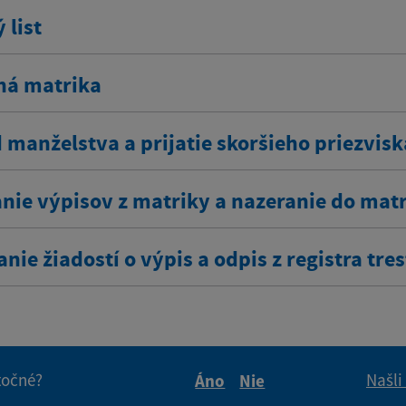
 list
ná matrika
 manželstva a prijatie skoršieho priezvisk
nie výpisov z matriky a nazeranie do mat
nie žiadostí o výpis a odpis z registra tre
itočné?
Našli
Áno
Nie
Boli tieto informácie pre 
Boli tieto informáci