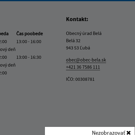
Kontakt:
Obecný úrad Belá
beda
Čas poobede
Belá 32
2:00
13:00 - 16:00
943 53 Ľubá
ový deň
2:00
13:00 - 16:30
obec@obec-bela.sk
ový deň
+421 36 7586 111
2:00
IČO: 00308781
Nezobrazovať