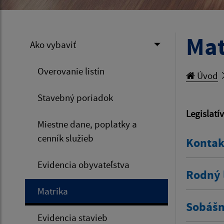
Mat
Ako vybaviť
Overovanie listín
Úvod
Stavebný poriadok
Legislatí
Miestne dane, poplatky a
cenník služieb
Kontak
Evidencia obyvateľstva
Rodný l
Matrika
Sobášny
Evidencia stavieb