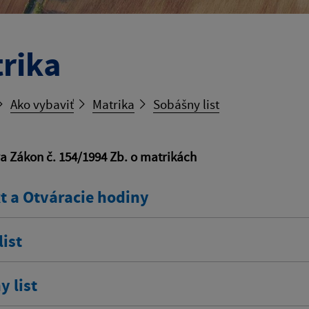
rika
Ako vybaviť
Matrika
Sobášny list
va Zákon č. 154/1994 Zb. o matrikách
t a Otváracie hodiny
ist
 list