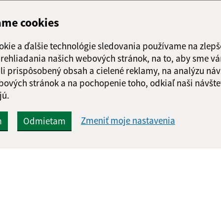
ame cookies
okie a ďalšie technológie sledovania používame na zlepš
 prehliadania našich webových stránok, na to, aby sme v
li prispôsobený obsah a cielené reklamy, na analýzu náv
bových stránok a na pochopenie toho, odkiaľ naši návšte
jú.
Zmeniť moje nastavenia
m
Odmietam
Rýchle odkazy:
Aktualiz