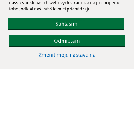
návštevnosti našich webových stránok a na pochopenie
Kontakt:
toho, odkiaľ naši návštevníci prichádzajú.
Obecný úrad Belá
Súhlasím
Belá 32
943 53 Ľubá
Odmietam
obec@obec-bela.sk
+421 36 7586 111
Zmeniť moje nastavenia
IČO: 00308781