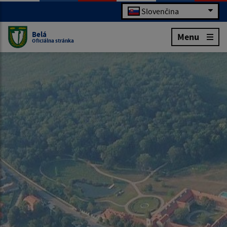
Slovenčina
Belá
Menu
Oficiálna stránka