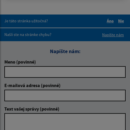
Je táto stránka užitočná?
Áno
Nie
Boli tieto 
Boli 
Našli ste na stránke chybu?
Napíšte nám
Napíšte nám:
Meno (povinné)
E-mailová adresa (povinné)
Text vašej správy (povinné)