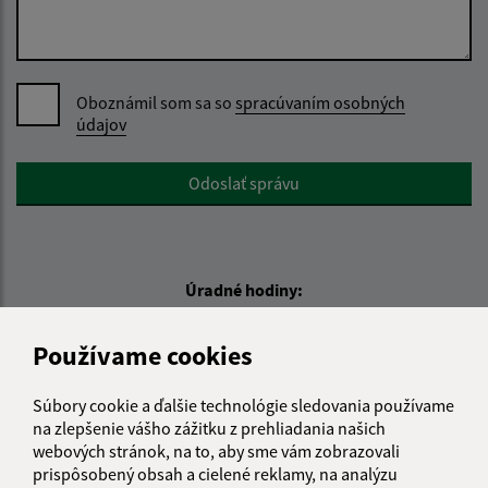
Oboznámil som sa so
spracúvaním osobných
údajov
Google reCaptcha Response
Odoslať správu
Úradné hodiny:
Deň
Čas doobeda
Čas poobede
Používame cookies
Pondelok:
08:00 - 12:00
13:00 - 16:00
Utorok:
nestránkový deň
Súbory cookie a ďalšie technológie sledovania používame
Streda:
08:00 - 12:00
13:00 - 16:30
na zlepšenie vášho zážitku z prehliadania našich
Štvrtok:
nestránkový deň
webových stránok, na to, aby sme vám zobrazovali
prispôsobený obsah a cielené reklamy, na analýzu
Piatok:
08:00 - 12:00