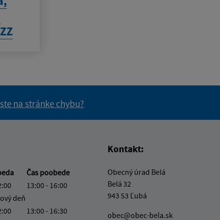
a,
a
SZZ
 ste na stránke chybu?
vás užitočné?
e pre vás užitočné?
Kontakt:
Obecný úrad Belá
beda
Čas poobede
Belá 32
2:00
13:00 - 16:00
943 53 Ľubá
ový deň
2:00
13:00 - 16:30
obec@obec-bela.sk