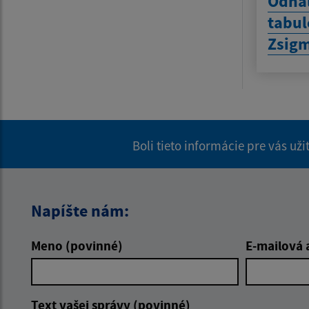
Odha
tabul
Zsig
Boli tieto informácie pre vás už
Napíšte nám:
Meno (povinné)
E-mailová 
Text vašej správy (povinné)