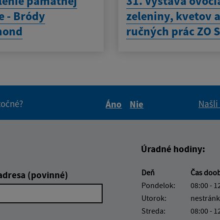
lenie pamätnej
31. Výstava ovoci
e - Bródy
zeleniny, kvetov 
mond
ručných prác ZO 
itočné?
Našli
Áno
Nie
Boli tieto informácie pre 
Boli tieto informáci
Úradné hodiny:
Deň
Čas doo
adresa (povinné)
Pondelok:
08:00 - 1
Utorok:
nestránk
Streda:
08:00 - 1