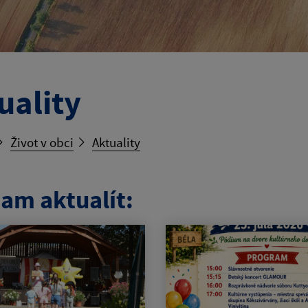
uality
Život v obci
Aktuality
am aktualít: