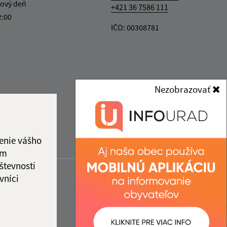
ový deň
+421 36 7586 111
2:00
IČO: 00308781
Nezobrazovať
enie vášho
ám
števnosti
vníci