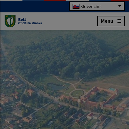
Slovenčina
Belá
Menu
Oficiálna stránka