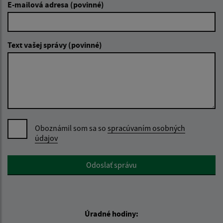
E-mailová adresa (povinné)
Text vašej správy (povinné)
Oboznámil som sa so
spracúvaním osobných
údajov
Google reCaptcha Response
Odoslať správu
Úradné hodiny: