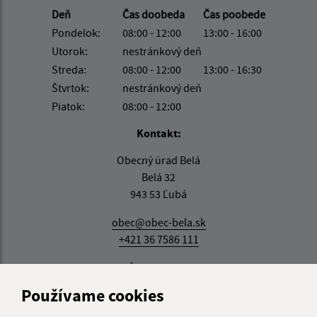
Deň
Čas doobeda
Čas poobede
Pondelok:
08:00 - 12:00
13:00 - 16:00
Utorok:
nestránkový deň
Streda:
08:00 - 12:00
13:00 - 16:30
Štvrtok:
nestránkový deň
Piatok:
08:00 - 12:00
Kontakt:
Obecný úrad Belá
Belá 32
943 53 Ľubá
obec@obec-bela.sk
+421 36 7586 111
IČO: 00308781
Používame cookies