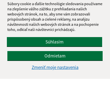
Súbory cookie a ďalšie technológie sledovania používame
na zlepšenie vášho zážitku z prehliadania našich
webových stránok, na to, aby sme vám zobrazovali
prispôsobený obsah a cielené reklamy, na analýzu
návštevnosti našich webových stránok a na pochopenie
toho, odkiaľ naši návštevníci prichádzajú.
Súhlasím
Odmietam
Zmeniť moje nastavenia
Informácie o stránke:
Vyhlásenie o prístupnosti
Autorské práva
Ochrana osobných údajov
Navigácia: