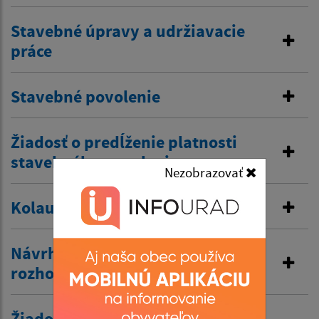
Stavebné úpravy a udržiavacie
práce
Stavebné povolenie
Žiadosť o predĺženie platnosti
stavebného povolenia
Nezobrazovať
Kolaudačné rozhodnutie
Návrh na vydanie územného
rozhodnutia
Žiadosť o zriadenie vjazdu