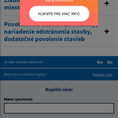
miestnej komunikácie
Povolenie na odstránenie stavby,
nariadenie odstránenia stavby,
dodatočné povolenie stavieb
Je táto stránka užitočná?
Áno
Nie
Boli tieto 
Boli 
Našli ste na stránke chybu?
Napíšte nám
Napíšte nám:
Meno (povinné)