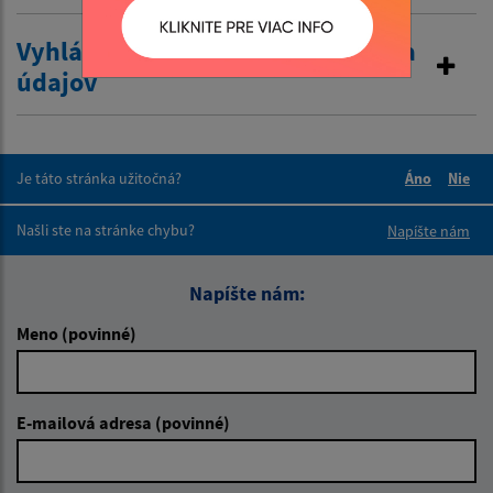
Vyhlásenie o zákaze poskytovania
údajov
Je táto stránka užitočná?
Áno
Nie
Boli tieto 
Boli 
Našli ste na stránke chybu?
Napíšte nám
Napíšte nám:
Meno (povinné)
E-mailová adresa (povinné)