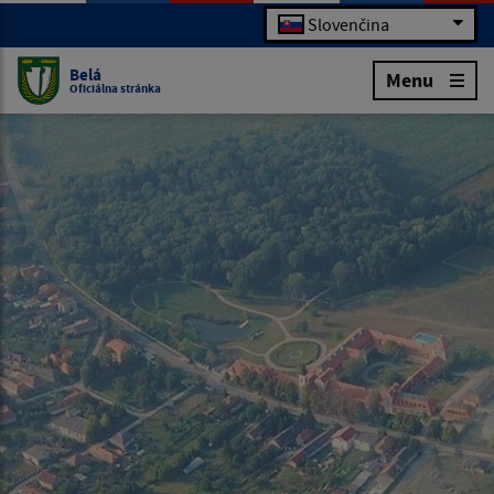
Slovenčina
Belá
Menu
Oficiálna stránka