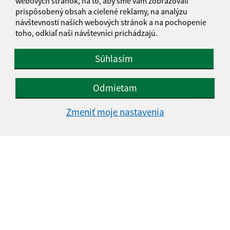
webových stránok, na to, aby sme vám zobrazovali
prispôsobený obsah a cielené reklamy, na analýzu
návštevnosti našich webových stránok a na pochopenie
toho, odkiaľ naši návštevníci prichádzajú.
Súhlasím
Odmietam
Zmeniť moje nastavenia
Informácie o stránke:
Vyhlásenie o prístupnosti
Autorské práva
Ochrana osobných údajov
Navigácia:
Vytlačiť aktuálnu stránku
Mapa stránok
Cookies