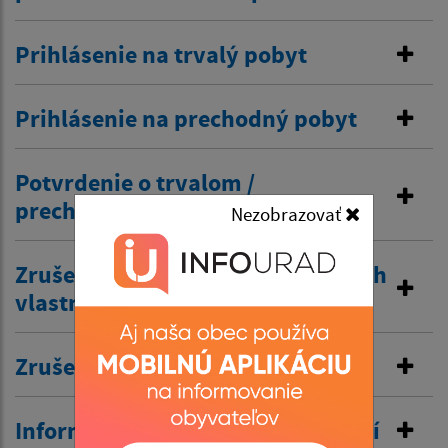
Prihlásenie na trvalý pobyt
Prihlásenie na prechodný pobyt
Potvrdenie o trvalom /
prechodnom pobyte
Nezobrazovať
Zrušenie trvalého pobytu na návrh
vlastníka budovy
Zrušenie prechodného pobytu
Informovanie o pobyte v zahraničí