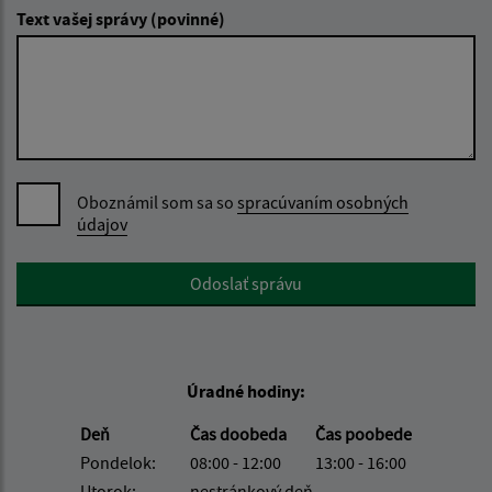
Text vašej správy (povinné)
Oboznámil som sa so
spracúvaním osobných
údajov
Google reCaptcha Response
Odoslať správu
Úradné hodiny:
Deň
Čas doobeda
Čas poobede
Pondelok:
08:00 - 12:00
13:00 - 16:00
Utorok:
nestránkový deň