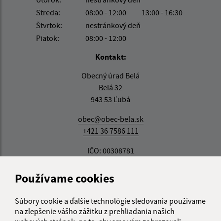
Streda:
08:00 - 12:00
13:00 - 16:30
Štvrtok:
nestránkový deň
Piatok:
08:00 - 12:00
Kontakt:
Obecný úrad Belá
Belá 32
943 53 Ľubá
obec@obec-bela.sk
+421 36 7586 111
IČO: 00308781
Používame cookies
Súbory cookie a ďalšie technológie sledovania používame
na zlepšenie vášho zážitku z prehliadania našich