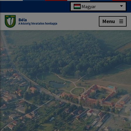
Magyar
Béla
Menu
A község hivatalos honlapja