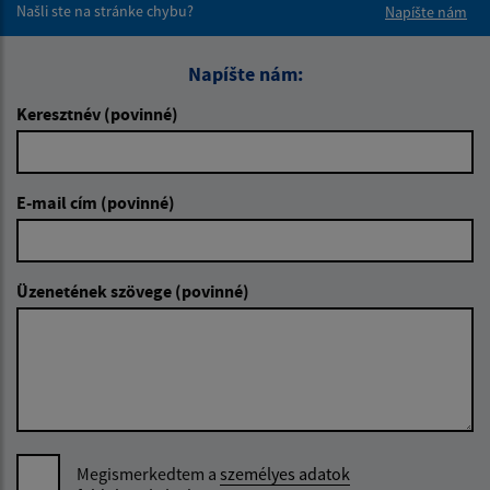
Našli ste na stránke chybu?
Napíšte nám
Napíšte nám:
Keresztnév (povinné)
E-mail cím (povinné)
Üzenetének szövege (povinné)
Megismerkedtem a
személyes adatok