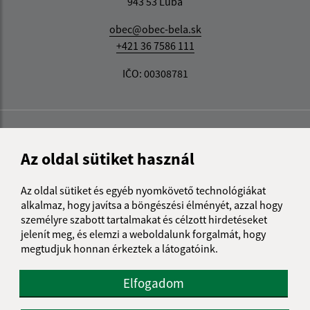
943 53 Ľubá
obec@obec-bela.sk
+421 36 7586 111
IČO: 00308781
Az oldal sütiket használ
Az oldal sütiket és egyéb nyomkövető technológiákat
alkalmaz, hogy javítsa a böngészési élményét, azzal hogy
személyre szabott tartalmakat és célzott hirdetéseket
jelenít meg, és elemzi a weboldalunk forgalmát, hogy
megtudjuk honnan érkeztek a látogatóink.
Elfogadom