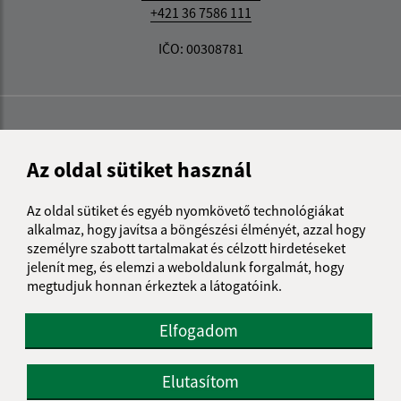
+421 36 7586 111
IČO: 00308781
Az oldal sütiket használ
Az oldal sütiket és egyéb nyomkövető technológiákat
alkalmaz, hogy javítsa a böngészési élményét, azzal hogy
személyre szabott tartalmakat és célzott hirdetéseket
jelenít meg, és elemzi a weboldalunk forgalmát, hogy
megtudjuk honnan érkeztek a látogatóink.
Elfogadom
Elutasítom
Az oldalról: