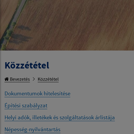
Közzététel
Bevezetés
Közzététel
Dokumentumok hitelesítése
Építési szabályzat
Helyi adók, illetékek és szolgáltatások árlistája
Népesség-nyilvántartás