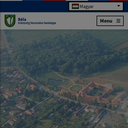
Magyar
Béla
Menu
A község hivatalos honlapja