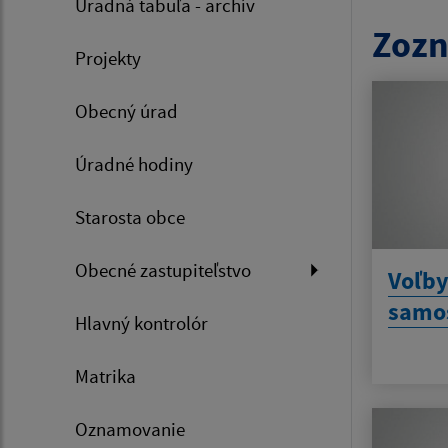
Úradná tabuľa - archív
Zozn
Projekty
Obecný úrad
Úradné hodiny
Starosta obce
Obecné zastupiteľstvo
Voľby
samos
Hlavný kontrolór
Matrika
Oznamovanie