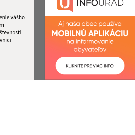
2:00
IČO: 00308781
enie vášho
ám
števnosti
vníci