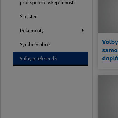
protispoločenskej činnosti
Školstvo
Dokumenty
Voľby
Symboly obce
samos
doplň
Voľby a referendá