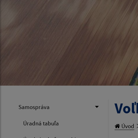
Voľ
Samospráva
Úradná tabuľa
Úvod