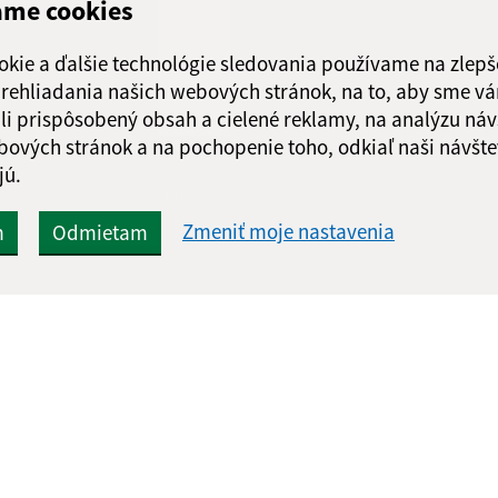
ame cookies
Piatok:
08:00 - 1
okie a ďalšie technológie sledovania používame na zlepš
 prehliadania našich webových stránok, na to, aby sme v
li prispôsobený obsah a cielené reklamy, na analýzu náv
bových stránok a na pochopenie toho, odkiaľ naši návšte
jú.
Google reCaptcha Response
Odoslať správu
Zmeniť moje nastavenia
m
Odmietam