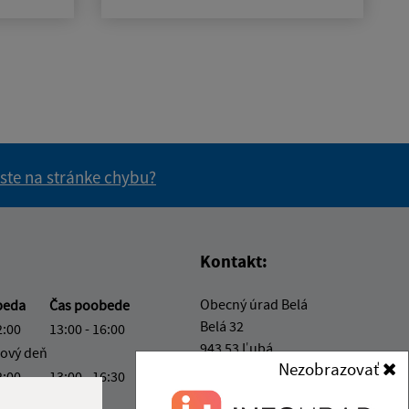
 ste na stránke chybu?
vás užitočné?
e pre vás užitočné?
Kontakt:
Obecný úrad Belá
beda
Čas poobede
Belá 32
2:00
13:00 - 16:00
943 53 Ľubá
ový deň
Nezobrazovať
2:00
13:00 - 16:30
obec@obec-bela.sk
ový deň
+421 36 7586 111