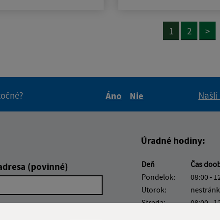
1
2
>
itočné?
Našli
Áno
Nie
Boli tieto informácie pre 
Boli tieto informáci
Úradné hodiny:
Deň
Čas doo
adresa (povinné)
Pondelok:
08:00 - 1
Utorok:
nestránk
Streda:
08:00 - 1
Štvrtok:
nestránk