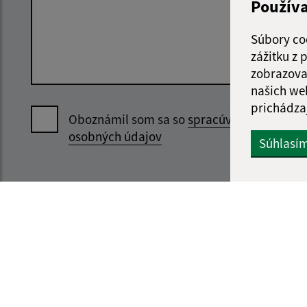
Použív
Súbory co
zážitku z
zobrazova
našich we
prichádza
Oboznámil som sa so
spracúvaním
osobných údajov
Súhlasí