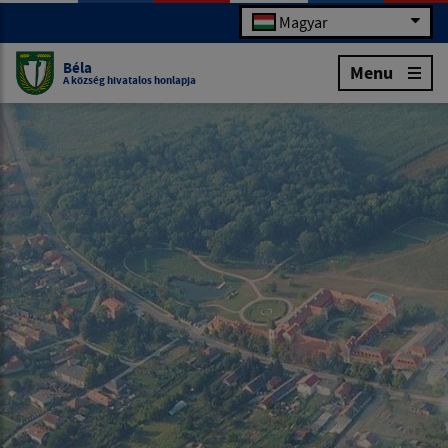
Magyar
Béla
Menu
A község hivatalos honlapja