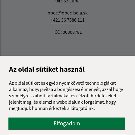
943 53 Ľubá
obec@obec-bela.sk
+421 36 7586 111
IČO: 00308781
Az oldal sütiket használ
Az oldal sütiket és egyéb nyomkövető technológiákat
alkalmaz, hogy javítsa a böngészési élményét, azzal hogy
személyre szabott tartalmakat és célzott hirdetéseket
jelenít meg, és elemzi a weboldalunk forgalmát, hogy
megtudjuk honnan érkeztek a látogatóink.
Elfogadom