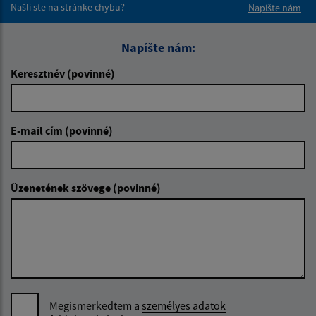
Našli ste na stránke chybu?
Napíšte nám
Napíšte nám:
Keresztnév (povinné)
E-mail cím (povinné)
Üzenetének szövege (povinné)
Megismerkedtem a
személyes adatok